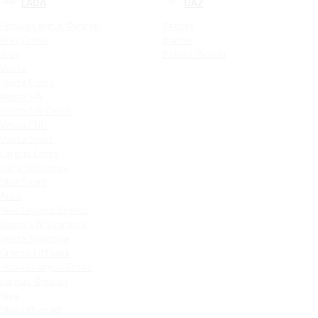
LADA
UAZ
Новый Largus Фургон
Patriot
Xray Cross
Hunter
Xray
Patriot PickUp
Vesta
Vesta Cross
Vesta SW
Vesta SW Cross
Vesta CNG
Vesta Sport
Largus Cross
Iskra SW Cross
Niva Sport
Aura
Niva Legend Bronto
Vesta SW Sportline
Vesta Sportline
Granta Liftback
Новый Largus Cross
Largus Фургон
Niva
Niva Off-road