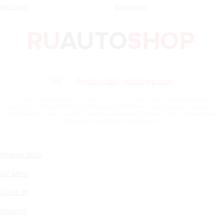
Автомат
Вариатор
feedback@ruautoshop.com
Сайт использует файлы cookie, в том числе для работы сервисов веб-
аналитики (Яндекс.Метрика). Порядок обработки персональных данных и
информации, получаемой с использованием файлов cookie, установлен
Политикой конфиденциальности.
Новые авто
БУ авто
Trade In
Кредит