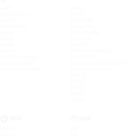
Logan
Tiggo 4
Logan Stepway
Tiggo 7
Sandero
Tiggo 7 PRO
Новый Duster
Tiggo 4 Pro
Duster
Tiggo 7 Pro Max
Kaptur
Tiggo 8 Pro
Arkana
ARRIZO 8
Koleos
Tiggo 8 Pro MAX NEW
Logan Stepway City
Tiggo 4 NEW
Sandero Stepway
Tiggo 4 Pro 18 YEARS EDITION
Sandero Stepway City
Tiggo 7 Pro MAX NEW
Tiggo 7L
Tiggo 9
Tiggo 8
Tiggo 3
Tiggo 5
GEELY
LIFAN
Monjaro
X50
Preface
X60