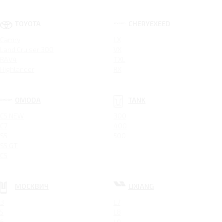
TOYOTA
CHERYEXEED
Camry
LX
Land Cruiser 300
VX
RAV4
TXL
Highlander
RX
OMODA
TANK
C5 NEW
300
C7
400
S5
500
S5 GT
C5
МОСКВИЧ
LIXIANG
3
L7
5
L8
6
L9