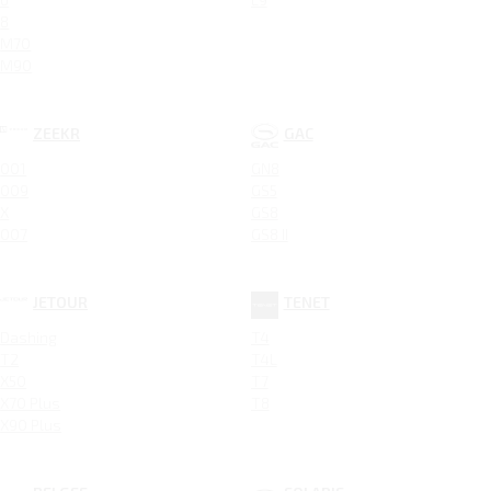
8
M70
M90
ZEEKR
GAC
001
GN8
009
GS5
X
GS8
007
GS8 II
JETOUR
TENET
Dashing
T4
T2
T4L
X50
T7
X70 Plus
T8
X90 Plus