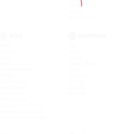
Tucson
Santa Fe
Новая Elantra
SKODA
VOLKSWAGEN
Rapid
Polo
Octavia
Jetta
Karoq
Passat
Kodiaq
Новый Tiguan
Kodiaq Sportline
Tiguan
Superb
Teramont
Octavia Combi
Touareg
Новая Octavia
Jetta VA3
Kodiaq Scout
Jetta VS5
Superb Combi
Octavia Hockey Edition
Kodiaq Hockey Edition
Kodiaq Laurin & Klement