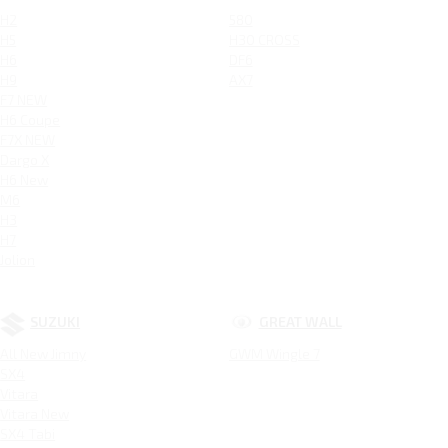
H2
580
H5
H30 CROSS
H6
DF6
H9
AX7
F7 NEW
H6 Coupe
F7X NEW
Dargo X
H6 New
M6
H3
H7
Jolion
SUZUKI
GREAT WALL
All New Jimny
GWM Wingle 7
SX4
Vitara
Vitara New
SX4 Tabi