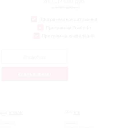
от
1 112 600
руб
от 1 189 600 руб
Программа кредитования
Программа Trade-In
Программа ликвидации
Подробнее
Купить в кредит
NISSAN
KIA
Qashqai
Cerato
X-Trail
Новый Sorento