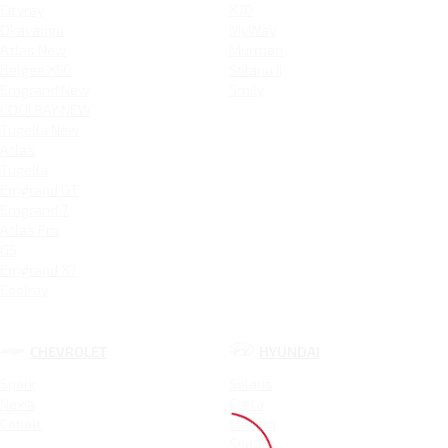
Cityray
X70
Okavango
MyWay
Atlas New
Murman
Belgee X50
Solano II
Emgrand New
Smily
COOLRAY NEW
Tugella New
Atlas
Tugella
Emgrand GT
Emgrand 7
Atlas Pro
GS
Emgrand X7
Coolray
CHEVROLET
HYUNDAI
Spark
Solaris
Nexia
Creta
Cobalt
Elantra
Sonata