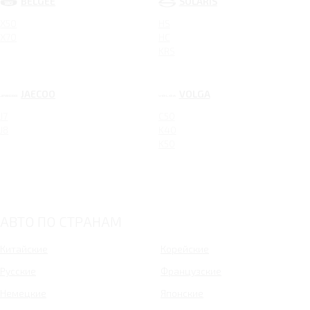
BELGEE
SOLARIS
X50
HS
X70
HC
KRS
JAECOO
VOLGA
J7
C50
J8
K40
K50
АВТО ПО СТРАНАМ
Китайские
Корейские
Русские
Французские
Немецкие
Японские