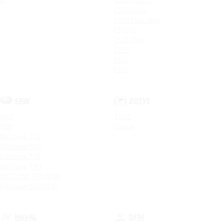
CS55 PLUS
CS35 Plus New
CS75FL
CS35 Plus
CS35
CS75
CS55
FAW
ZOTYE
X40
T600
X80
Coupa
Bestune T55
Bestune B70
Bestune T77
Bestune T99
BESTUNE T99 NEW
Bestune B70 NEW
HAVAL
DFM