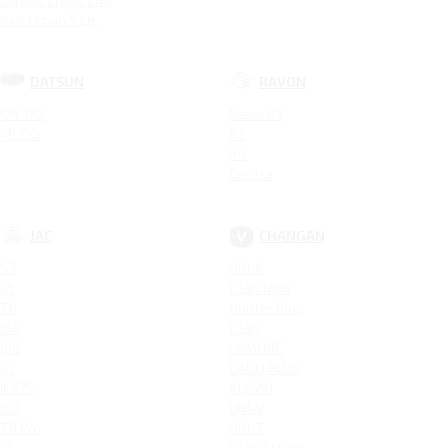
4x4 Urban 5 дв.
DATSUN
RAVON
ON-DO
Nexia R3
MI-DO
R2
R4
Gentra
JAC
CHANGAN
S3
UNI-K
S5
CS95 New
T6
Hunter Plus
JS4
CS95
JS6
LAMORE
S7
EADO PLUS
IEV7S
ALSVIN
JS3
UNI-V
T8 Pro
UNI-T
J7
CS85 COUPE