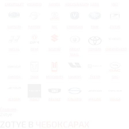
CHEVROLET
HYUNDAI
SKODA
VOLKSWAGEN
LADA
UAZ
DATSUN
RAVON
JAC
CHANGAN
FAW
ZOTYE
HAVAL
DFM
SUZUKI
GREAT
TOYOTA
CHERYEXEED
WALL
OMODA
TANK
МОСКВИЧ
LIXIANG
ZEEKR
GAC
JETOUR
TENET
BELGEE
SOLARIS
JAECOO
VOLGA
Главная
Zotye
ZOTYE В
ЧЕБОКСАРАХ