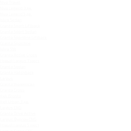
Niva Travel
Niva Legend 3 дв.
Niva Legend 5 дв.
Iskra Sedan
Granta Sport Liftback
Granta Sport Sedan
Granta Sportline Liftback
Granta Sportline
Iskra SW
Granta Active Cross
Новый Largus 7 мест
Granta Sedan
Granta Hatchback
Largus
Granta Универсал
Granta Cross
4x4 Bronto
4x4 Urban 3 дв.
Largus CNG
Granta Drive Active
Largus Фургон CNG
Новый Largus 5 мест
Largus Cross CNG