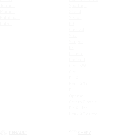
Terrano
Sportage
Murano
XCeed
Pathfinder
Seltos
Patrol
K9
Carnival
Soul
Stinger
K5
Picanto
ProCeed
Ceed SW
Ceed
Rio X
Новый Rio
Rio
Optima
Cerato Classic
Rio X-Line
Новый Picanto
RENAULT
CHERY