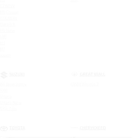
F7 NEW
H6 Coupe
F7X NEW
Dargo X
H6 New
M6
H3
H7
Jolion
SUZUKI
GREAT WALL
All New Jimny
GWM Wingle 7
SX4
Vitara
Vitara New
SX4 Tabi
TOYOTA
CHERYEXEED
Camry
LX