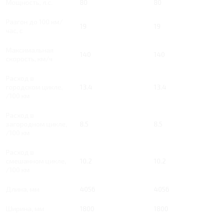
Мощность, л.с.
80
80
Разгон до 100 км/
19
19
час, с
Максимальная
140
140
скорость, км/ч
Расход в
городском цикле,
13.4
13.4
/100 км
Расход в
загородном цикле,
8.5
8.5
/100 км
Расход в
смешанном цикле,
10.2
10.2
/100 км
Длина, мм
4056
4056
Ширина, мм
1800
1800