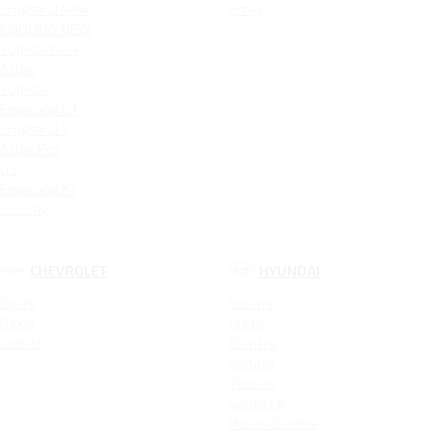
Emgrand New
Smily
COOLRAY NEW
Tugella New
Atlas
Tugella
Emgrand GT
Emgrand 7
Atlas Pro
GS
Emgrand X7
Coolray
CHEVROLET
HYUNDAI
Spark
Solaris
Nexia
Creta
Cobalt
Elantra
Sonata
Tucson
Santa Fe
Новая Elantra