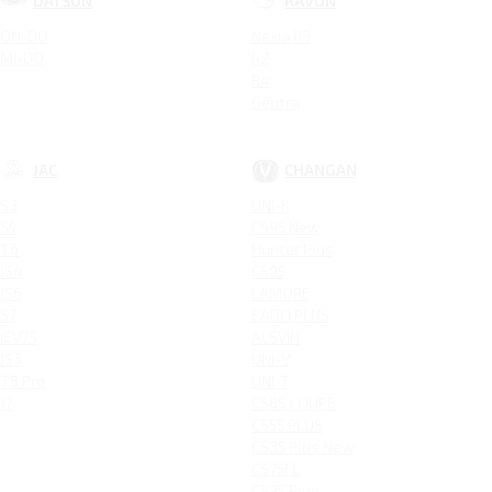
DATSUN
RAVON
ON-DO
Nexia R3
MI-DO
R2
R4
Gentra
JAC
CHANGAN
S3
UNI-K
S5
CS95 New
T6
Hunter Plus
JS4
CS95
JS6
LAMORE
S7
EADO PLUS
IEV7S
ALSVIN
JS3
UNI-V
T8 Pro
UNI-T
J7
CS85 COUPE
CS55 PLUS
CS35 Plus New
CS75FL
CS35 Plus