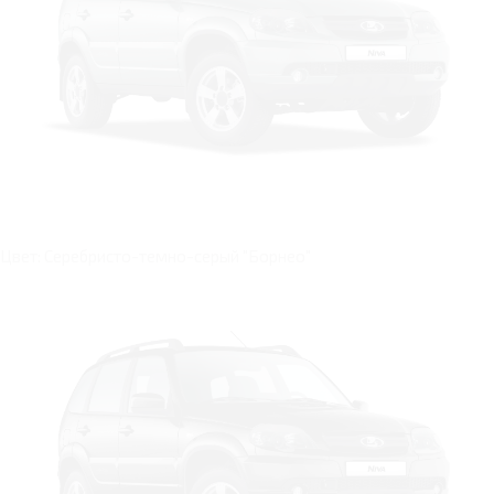
Цвет: Серебристо-темно-серый "Борнео"