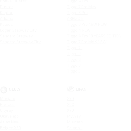
Новый Duster
Tiggo 4 Pro
Duster
Tiggo 7 Pro Max
Kaptur
Tiggo 8 Pro
Arkana
ARRIZO 8
Koleos
Tiggo 8 Pro MAX NEW
Logan Stepway City
Tiggo 4 NEW
Sandero Stepway
Tiggo 4 Pro 18 YEARS EDITION
Sandero Stepway City
Tiggo 7 Pro MAX NEW
Tiggo 7L
Tiggo 9
Tiggo 8
Tiggo 3
Tiggo 5
GEELY
LIFAN
Monjaro
X50
Preface
X60
Cityray
X70
Okavango
MyWay
Atlas New
Murman
Belgee X50
Solano II