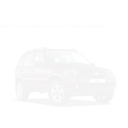
Цвет: Светло-серебристый металл "Снежная королева"