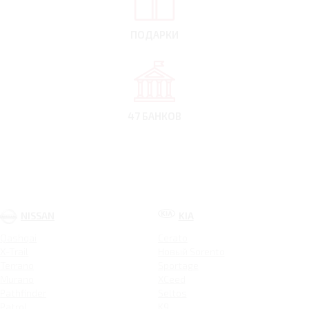
ПОДАРКИ
47 БАНКОВ
NISSAN
KIA
Qashqai
Cerato
X-Trail
Новый Sorento
Terrano
Sportage
Murano
XCeed
Pathfinder
Seltos
Patrol
K9