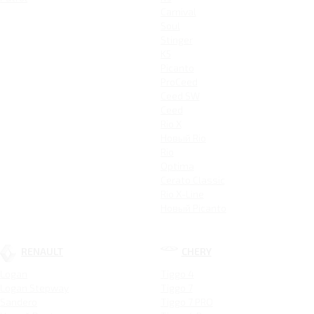
Carnival
Soul
Stinger
K5
Picanto
ProCeed
Ceed SW
Ceed
Rio X
Новый Rio
Rio
Optima
Cerato Classic
Rio X-Line
Новый Picanto
RENAULT
CHERY
Logan
Tiggo 4
Logan Stepway
Tiggo 7
Sandero
Tiggo 7 PRO