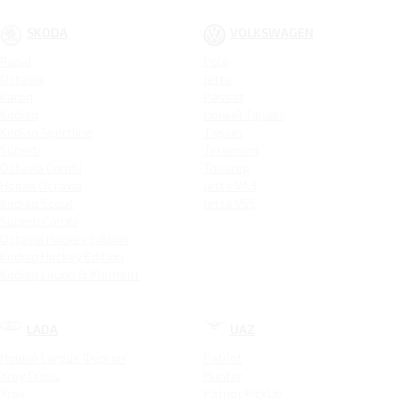
SKODA
VOLKSWAGEN
Rapid
Polo
Octavia
Jetta
Karoq
Passat
Kodiaq
Новый Tiguan
Kodiaq Sportline
Tiguan
Superb
Teramont
Octavia Combi
Touareg
Новая Octavia
Jetta VA3
Kodiaq Scout
Jetta VS5
Superb Combi
Octavia Hockey Edition
Kodiaq Hockey Edition
Kodiaq Laurin & Klement
LADA
UAZ
Новый Largus Фургон
Patriot
Xray Cross
Hunter
Xray
Patriot PickUp