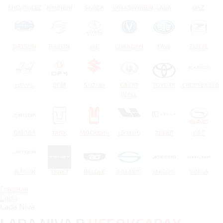
CHEVROLET
HYUNDAI
SKODA
VOLKSWAGEN
LADA
UAZ
DATSUN
RAVON
JAC
CHANGAN
FAW
ZOTYE
HAVAL
DFM
SUZUKI
GREAT
TOYOTA
CHERYEXEED
WALL
OMODA
TANK
МОСКВИЧ
LIXIANG
ZEEKR
GAC
JETOUR
TENET
BELGEE
SOLARIS
JAECOO
VOLGA
Главная
Lada
Lada Niva