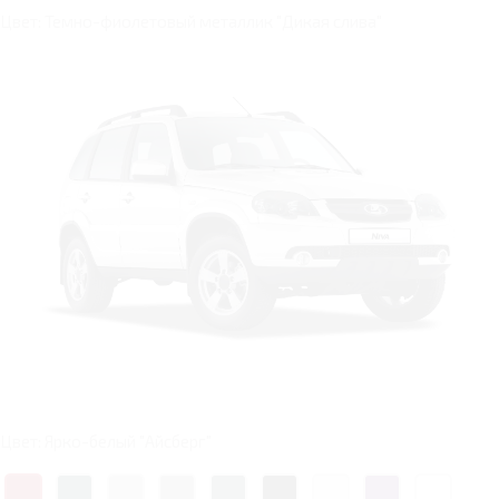
Цвет: Темно-фиолетовый металлик "Дикая слива"
Цвет: Ярко-белый "Айсберг"