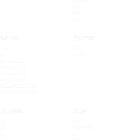
CS35
CS75
CS55
FAW
ZOTYE
X40
T600
X80
Coupa
Bestune T55
Bestune B70
Bestune T77
Bestune T99
BESTUNE T99 NEW
Bestune B70 NEW
HAVAL
DFM
H2
580
H5
H30 CROSS
H6
DF6
H9
AX7