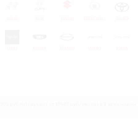
HAVAL
DFM
SUZUKI
GREAT WALL
TOYOTA
TENET
BELGEE
SOLARIS
JAECOO
VOLGA
49900 рублей (кредит от 10482 руб./месяц) в 9 автосалона