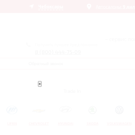
Чебоксары
Автосалоны:
9 ди
– сервис п
Получить лучшее предложение
8 (800) 444-75-09
Обратный звонок
×
Trade In
LIFAN
CHEVROLET
HYUNDAI
SKODA
VOLKSWAGEN