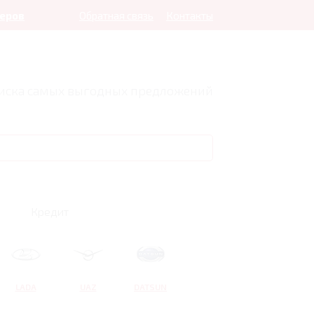
леров
Обратная связь
Контакты
оиска самых выгодных предложений
Кредит
LADA
UAZ
DATSUN