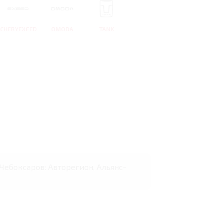
CHERYEXEED
OMODA
TANK
х Чебоксаров: Авторегион, Альянс-