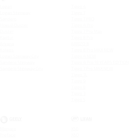
Logan
Tiggo 4
Logan Stepway
Tiggo 7
Sandero
Tiggo 7 PRO
Новый Duster
Tiggo 4 Pro
Duster
Tiggo 7 Pro Max
Kaptur
Tiggo 8 Pro
Arkana
ARRIZO 8
Koleos
Tiggo 8 Pro MAX NEW
Logan Stepway City
Tiggo 4 NEW
Sandero Stepway
Tiggo 4 Pro 18 YEARS EDITION
Sandero Stepway City
Tiggo 7 Pro MAX NEW
Tiggo 7L
Tiggo 9
Tiggo 8
Tiggo 3
Tiggo 5
GEELY
LIFAN
Monjaro
X50
Preface
X60