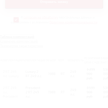
Я
согласен на обработку
персональных данных и
ознакомлен с условиями
Политики конфиденциальности
Таблица комплектаций
Сравнение комплектаций
Технические характеристики
РОЗНИЧНАЯ
ВАШ
КОМПЛЕКТАЦИЯ
КОМПЛЕКТАЦИЯ
ОБЪЕМ
КПП
МОЩНОСТЬ
ЦЕНА С НДС
ВЫГ
3 299
53
2 RT 249
Luxury 2
249
1988
RT
900
00
л.с. Luxury
RT 249 л.с.
л.с.
руб.
руб
2 RT 249
President
3 599
53
249
л.с.
2 RT 249
1988
RT
900
00
л.с.
President
л.с.
руб.
руб