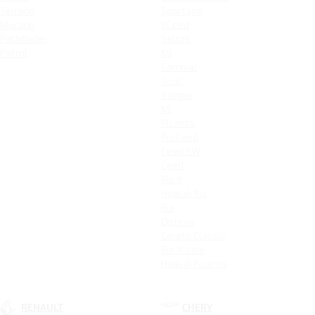
Terrano
Sportage
Murano
XCeed
Pathfinder
Seltos
Patrol
K9
Carnival
Soul
Stinger
K5
Picanto
ProCeed
Ceed SW
Ceed
Rio X
Новый Rio
Rio
Optima
Cerato Classic
Rio X-Line
Новый Picanto
RENAULT
CHERY