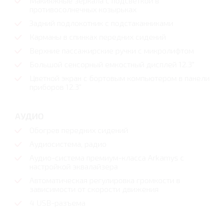
Макияжные зеркала с подсветкой в
противосолнечных козырьках
Задний подлокотник с подстаканниками
Карманы в спинках передних сидений
Верхние пассажирские ручки с микролифтом
Большой сенсорный емкостный дисплей 12.3"
Цветной экран с бортовым компьютером в панели
приборов 12.3"
АУДИО
Обогрев передних сидений
Аудиосистема, радио
Аудио-система премиум-класса Arkamys с
настройкой эквалайзера
Автоматическая регулировка громкости в
зависимости от скорости движения
4 USB-разъема