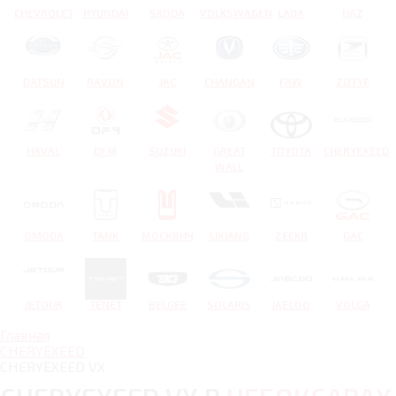
CHEVROLET
HYUNDAI
SKODA
VOLKSWAGEN
LADA
UAZ
DATSUN
RAVON
JAC
CHANGAN
FAW
ZOTYE
HAVAL
DFM
SUZUKI
GREAT
TOYOTA
CHERYEXEED
WALL
OMODA
TANK
МОСКВИЧ
LIXIANG
ZEEKR
GAC
JETOUR
TENET
BELGEE
SOLARIS
JAECOO
VOLGA
Главная
CHERYEXEED
CHERYEXEED VX