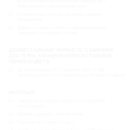
встроенными повторителями поворотов, с
подогревом и электроприводом
Атермальные стекла (зеленые), заднее
бесцветное
Фары головного света со светодиодными
дневными ходовыми огнями
ДИСКИ СТАЛЬНЫЕ ЧЁРНЫЕ 16" С ШИНАМИ
225/75 R16, ЗАПАСНОЕ КОЛЕСО СТАЛЬНОЕ
ЧЁРНОГО ЦВЕТА
Диски стальные 16" с шинами 225/75 R16,
запасное колесо на стальном диске чёрного цвета
ИНТЕРЬЕР
Передние и задние сиденья стандартной
конструкции
Обивка сидений - темная ткань
Поручни на стойках (4 шт.)
Комбинация приборов с функцией бортового