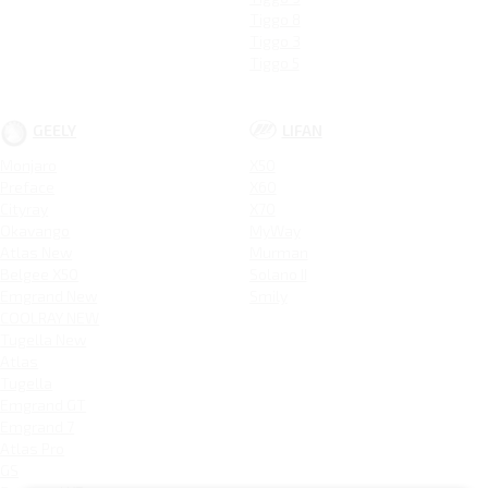
Tiggo 8
Tiggo 3
Tiggo 5
GEELY
LIFAN
Monjaro
X50
Preface
X60
Cityray
X70
Okavango
MyWay
Atlas New
Murman
Belgee X50
Solano II
Emgrand New
Smily
COOLRAY NEW
Tugella New
Atlas
Tugella
Emgrand GT
Emgrand 7
Atlas Pro
GS