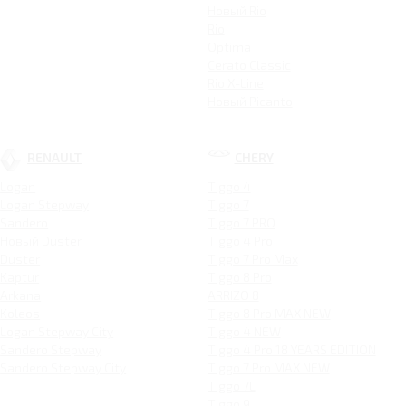
Новый Rio
Rio
Optima
Cerato Classic
Rio X-Line
Новый Picanto
RENAULT
CHERY
Logan
Tiggo 4
Logan Stepway
Tiggo 7
Sandero
Tiggo 7 PRO
Новый Duster
Tiggo 4 Pro
Duster
Tiggo 7 Pro Max
Kaptur
Tiggo 8 Pro
Arkana
ARRIZO 8
Koleos
Tiggo 8 Pro MAX NEW
Logan Stepway City
Tiggo 4 NEW
Sandero Stepway
Tiggo 4 Pro 18 YEARS EDITION
Sandero Stepway City
Tiggo 7 Pro MAX NEW
Tiggo 7L
Tiggo 9