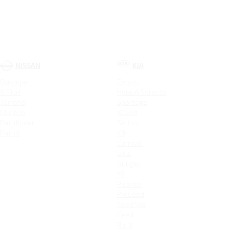
NISSAN
KIA
Qashqai
Cerato
X-Trail
Новый Sorento
Terrano
Sportage
Murano
XCeed
Pathfinder
Seltos
Patrol
K9
Carnival
Soul
Stinger
K5
Picanto
ProCeed
Ceed SW
Ceed
Rio X