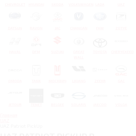
CHEVROLET
HYUNDAI
SKODA
VOLKSWAGEN
LADA
UAZ
DATSUN
RAVON
JAC
CHANGAN
FAW
ZOTYE
HAVAL
DFM
SUZUKI
GREAT
TOYOTA
CHERYEXEED
WALL
OMODA
TANK
МОСКВИЧ
LIXIANG
ZEEKR
GAC
JETOUR
TENET
BELGEE
SOLARIS
JAECOO
VOLGA
Главная
UAZ
UAZ Patriot PickUp