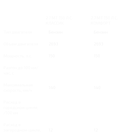
2.7 MT 150 Л.С.
2.7 MT 150 Л.С.
КЛАССИК
КОМФОРТ
Тип двигателя
Бензин
Бензин
Объем двигателя
2693
2693
Мощность, л.с.
150
150
Разгон до 100 км/
час, с
Максимальная
140
140
скорость, км/ч
Расход в
городском цикле,
/100 км
Расход в
загородном цикле,
12
12