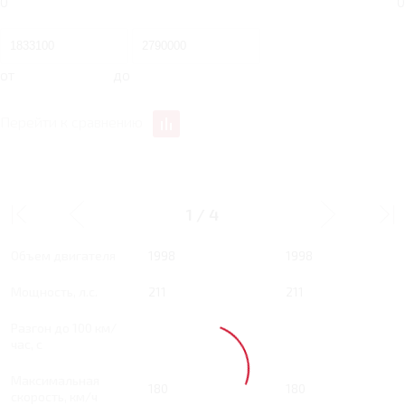
0
0
от
до
Перейти к сравнению
2 RT 211 Л.С. SUPREME+
2 RT 211 Л.С. MAX
1
/
4
Тип двигателя
Бензин
Бензин
Объем двигателя
1998
1998
Мощность, л.с.
211
211
Разгон до 100 км/
час, с
Максимальная
180
180
скорость, км/ч