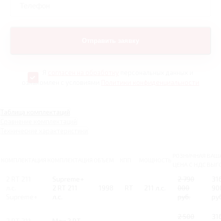
Я
согласен на обработку
персональных данных и
ознакомлен с условиями
Политики конфиденциальности
Таблица комплектаций
Сравнение комплектаций
Технические характеристики
РОЗНИЧНАЯ
ВАШ
КОМПЛЕКТАЦИЯ
КОМПЛЕКТАЦИЯ
ОБЪЕМ
КПП
МОЩНОСТЬ
ЦЕНА С НДС
ВЫГ
2 RT 211
Supreme+
2 790
31
л.с.
2 RT 211
1998
RT
211 л.с.
000
90
Supreme+
л.с.
руб.
ру
2 500
31
2 RT 211
Max 2 RT