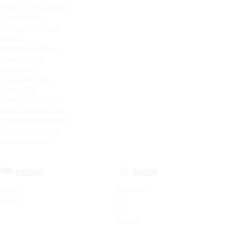
Новый Largus 7 мест
Granta Sedan
Granta Hatchback
Largus
Granta Универсал
Granta Cross
4x4 Bronto
4x4 Urban 3 дв.
Largus CNG
Granta Drive Active
Largus Фургон CNG
Новый Largus 5 мест
Largus Cross CNG
4x4 Urban 5 дв.
DATSUN
RAVON
ON-DO
Nexia R3
MI-DO
R2
R4
Gentra