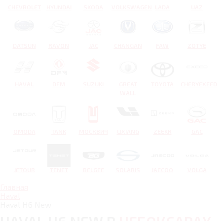
CHEVROLET
HYUNDAI
SKODA
VOLKSWAGEN
LADA
UAZ
DATSUN
RAVON
JAC
CHANGAN
FAW
ZOTYE
HAVAL
DFM
SUZUKI
GREAT
TOYOTA
CHERYEXEED
WALL
OMODA
TANK
МОСКВИЧ
LIXIANG
ZEEKR
GAC
JETOUR
TENET
BELGEE
SOLARIS
JAECOO
VOLGA
Главная
Haval
Haval H6 New