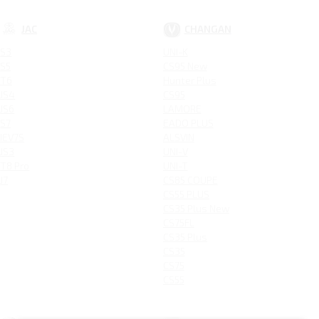
JAC
CHANGAN
S3
UNI-K
S5
CS95 New
T6
Hunter Plus
JS4
CS95
JS6
LAMORE
S7
EADO PLUS
IEV7S
ALSVIN
JS3
UNI-V
T8 Pro
UNI-T
J7
CS85 COUPE
CS55 PLUS
CS35 Plus New
CS75FL
CS35 Plus
CS35
CS75
CS55