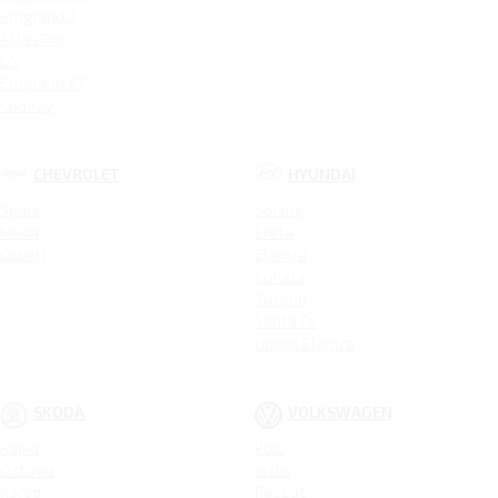
Emgrand 7
Atlas Pro
GS
Emgrand X7
Coolray
CHEVROLET
HYUNDAI
Spark
Solaris
Nexia
Creta
Cobalt
Elantra
Sonata
Tucson
Santa Fe
Новая Elantra
SKODA
VOLKSWAGEN
Rapid
Polo
Octavia
Jetta
Karoq
Passat