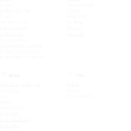
Kodiaq
Новый Tiguan
Kodiaq Sportline
Tiguan
Superb
Teramont
Octavia Combi
Touareg
Новая Octavia
Jetta VA3
Kodiaq Scout
Jetta VS5
Superb Combi
Octavia Hockey Edition
Kodiaq Hockey Edition
Kodiaq Laurin & Klement
LADA
UAZ
Новый Largus Фургон
Patriot
Xray Cross
Hunter
Xray
Patriot PickUp
Vesta
Vesta Cross
Vesta SW
Vesta SW Cross
Vesta CNG