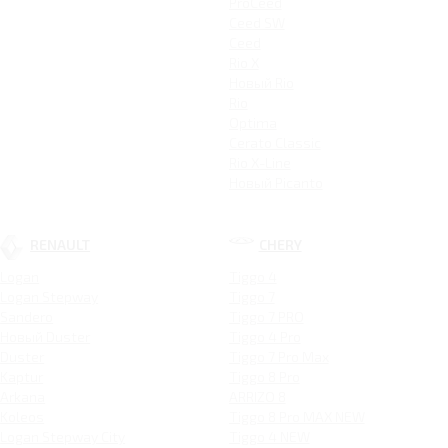
ProCeed
Ceed SW
Ceed
Rio X
Новый Rio
Rio
Optima
Cerato Classic
Rio X-Line
Новый Picanto
RENAULT
CHERY
Logan
Tiggo 4
Logan Stepway
Tiggo 7
Sandero
Tiggo 7 PRO
Новый Duster
Tiggo 4 Pro
Duster
Tiggo 7 Pro Max
Kaptur
Tiggo 8 Pro
Arkana
ARRIZO 8
Koleos
Tiggo 8 Pro MAX NEW
Logan Stepway City
Tiggo 4 NEW