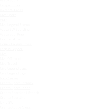
Vesta Sport
Largus Cross
Iskra SW Cross
Niva Sport
Aura
Niva Legend Bronto
Vesta SW Sportline
Vesta Sportline
Granta Liftback
Новый Largus Cross
Largus Фургон
Niva
Niva Off-road
Niva Travel
Niva Legend 3 дв.
Niva Legend 5 дв.
Iskra Sedan
Granta Sport Liftback
Granta Sport Sedan
Granta Sportline Liftback
Granta Sportline
Iskra SW
Granta Active Cross