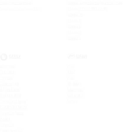
Sandero Stepway
Tiggo 4 Pro 18 YEARS EDITION
Sandero Stepway City
Tiggo 7 Pro MAX NEW
Tiggo 7L
Tiggo 9
Tiggo 8
Tiggo 3
Tiggo 5
GEELY
LIFAN
Monjaro
X50
Preface
X60
Cityray
X70
Okavango
MyWay
Atlas New
Murman
Belgee X50
Solano II
Emgrand New
Smily
COOLRAY NEW
Tugella New
Atlas
Tugella
Emgrand GT