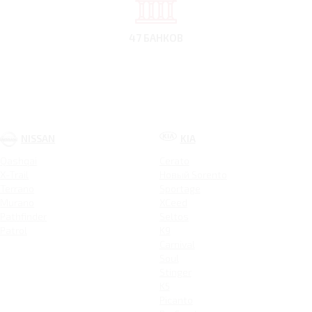
47 БАНКОВ
NISSAN
KIA
Qashqai
Cerato
X-Trail
Новый Sorento
Terrano
Sportage
Murano
XCeed
Pathfinder
Seltos
Patrol
K9
Carnival
Soul
Stinger
K5
Picanto