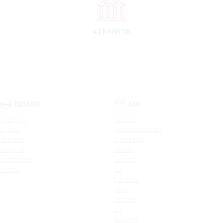
47 БАНКОВ
NISSAN
KIA
Qashqai
Cerato
X-Trail
Новый Sorento
Terrano
Sportage
Murano
XCeed
Pathfinder
Seltos
Patrol
K9
Carnival
Soul
Stinger
K5
Picanto