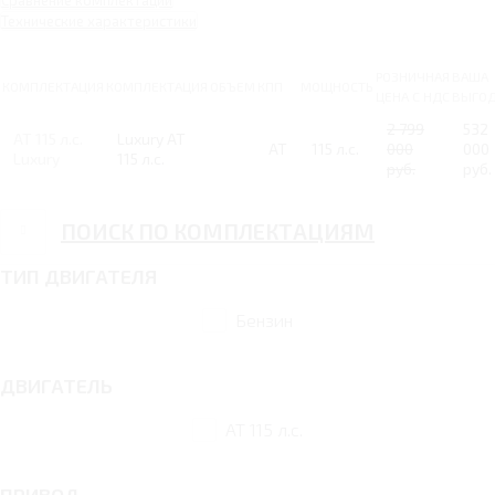
Сравнение комплектаций
Технические характеристики
РОЗНИЧНАЯ
ВАША
КОМПЛЕКТАЦИЯ
КОМПЛЕКТАЦИЯ
ОБЪЕМ
КПП
МОЩНОСТЬ
ЦЕНА С НДС
ВЫГО
2 799
532
AT 115 л.с.
Luxury AT
AT
115 л.с.
000
000
Luxury
115 л.с.
руб.
руб.
ПОИСК ПО КОМПЛЕКТАЦИЯМ
ТИП ДВИГАТЕЛЯ
Бензин
ДВИГАТЕЛЬ
AT 115 л.с.