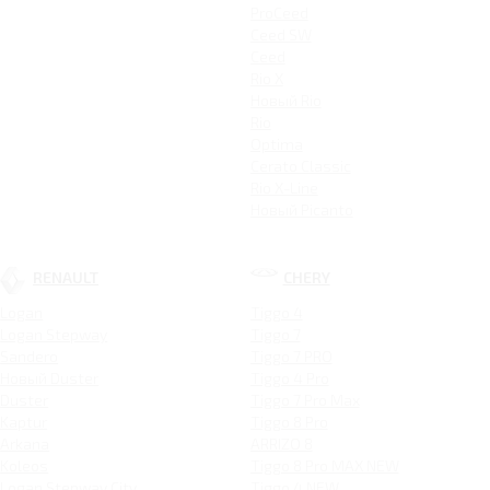
ProCeed
Ceed SW
Ceed
Rio X
Новый Rio
Rio
Optima
Cerato Classic
Rio X-Line
Новый Picanto
RENAULT
CHERY
Logan
Tiggo 4
Logan Stepway
Tiggo 7
Sandero
Tiggo 7 PRO
Новый Duster
Tiggo 4 Pro
Duster
Tiggo 7 Pro Max
Kaptur
Tiggo 8 Pro
Arkana
ARRIZO 8
Koleos
Tiggo 8 Pro MAX NEW
Logan Stepway City
Tiggo 4 NEW