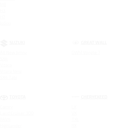
M6
H3
H7
Jolion
SUZUKI
GREAT WALL
All New Jimny
GWM Wingle 7
SX4
Vitara
Vitara New
SX4 Tabi
TOYOTA
CHERYEXEED
Camry
LX
Land Cruiser 300
VX
RAV4
TXL
Highlander
RX