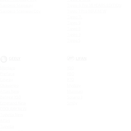
Sandero Stepway
Tiggo 4 Pro 18 YEARS EDITION
Sandero Stepway City
Tiggo 7 Pro MAX NEW
Tiggo 7L
Tiggo 9
Tiggo 8
Tiggo 3
Tiggo 5
GEELY
LIFAN
Monjaro
X50
Preface
X60
Cityray
X70
Okavango
MyWay
Atlas New
Murman
Belgee X50
Solano II
Emgrand New
Smily
COOLRAY NEW
Tugella New
Atlas
Tugella