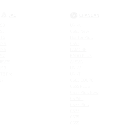
JAC
CHANGAN
S3
UNI-K
S5
CS95 New
T6
Hunter Plus
JS4
CS95
JS6
LAMORE
S7
EADO PLUS
IEV7S
ALSVIN
JS3
UNI-V
T8 Pro
UNI-T
J7
CS85 COUPE
CS55 PLUS
CS35 Plus New
CS75FL
CS35 Plus
CS35
CS75
CS55