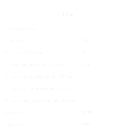
AT 115 Л.С. LUXURY
1
/
4
Тип двигателя
Бензин
Объем двигателя
Мощность, л.с.
115
Разгон до 100 км/час, с
11
Максимальная скорость, км/ч
130
Расход в городском цикле, /100 км
Расход в загородном цикле, /100 км
Расход в смешанном цикле, /100 км
Длина, мм
4135
Ширина, мм
1750