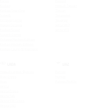
Karoq
Passat
Kodiaq
Новый Tiguan
Kodiaq Sportline
Tiguan
Superb
Teramont
Octavia Combi
Touareg
Новая Octavia
Jetta VA3
Kodiaq Scout
Jetta VS5
Superb Combi
Octavia Hockey Edition
Kodiaq Hockey Edition
Kodiaq Laurin & Klement
LADA
UAZ
Новый Largus Фургон
Patriot
Xray Cross
Hunter
Xray
Patriot PickUp
Vesta
Vesta Cross
Vesta SW
Vesta SW Cross
Vesta CNG