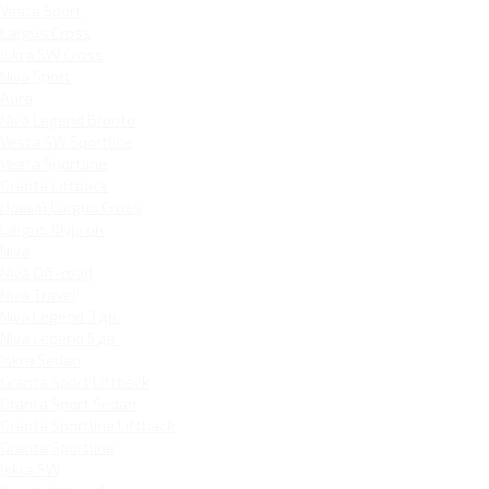
Vesta Sport
Largus Cross
Iskra SW Cross
Niva Sport
Aura
Niva Legend Bronto
Vesta SW Sportline
Vesta Sportline
Granta Liftback
Новый Largus Cross
Largus Фургон
Niva
Niva Off-road
Niva Travel
Niva Legend 3 дв.
Niva Legend 5 дв.
Iskra Sedan
Granta Sport Liftback
Granta Sport Sedan
Granta Sportline Liftback
Granta Sportline
Iskra SW