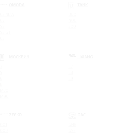
OMODA
TANK
C5 NEW
300
C7
400
S5
500
S5 GT
C5
МОСКВИЧ
LIXIANG
3
L7
5
L8
6
L9
8
M70
M90
ZEEKR
GAC
001
GN8
009
GS5