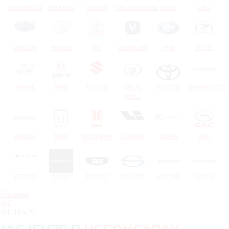
CHEVROLET
HYUNDAI
SKODA
VOLKSWAGEN
LADA
UAZ
DATSUN
RAVON
JAC
CHANGAN
FAW
ZOTYE
HAVAL
DFM
SUZUKI
GREAT
TOYOTA
CHERYEXEED
WALL
OMODA
TANK
МОСКВИЧ
LIXIANG
ZEEKR
GAC
JETOUR
TENET
BELGEE
SOLARIS
JAECOO
VOLGA
Главная
JAC
JAC IEV7S