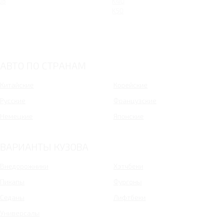
J8
K40
K50
АВТО ПО СТРАНАМ
Китайские
Корейские
Русские
Французские
Немецкие
Японские
ВАРИАНТЫ КУЗОВА
Внедорожники
Хэтчбеки
Пикапы
Фургоны
Седаны
Лифтбеки
Универсалы