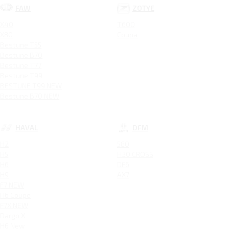
FAW
ZOTYE
X40
T600
X80
Coupa
Bestune T55
Bestune B70
Bestune T77
Bestune T99
BESTUNE T99 NEW
Bestune B70 NEW
HAVAL
DFM
H2
580
H5
H30 CROSS
H6
DF6
H9
AX7
F7 NEW
H6 Coupe
F7X NEW
Dargo X
H6 New