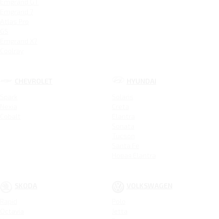
Emgrand GT
Emgrand 7
Atlas Pro
GS
Emgrand X7
Coolray
CHEVROLET
HYUNDAI
Spark
Solaris
Nexia
Creta
Cobalt
Elantra
Sonata
Tucson
Santa Fe
Новая Elantra
SKODA
VOLKSWAGEN
Rapid
Polo
Octavia
Jetta