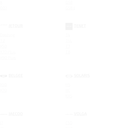
X
GS8
007
GS8 II
JETOUR
TENET
Dashing
T4
T2
T4L
X50
T7
X70 Plus
T8
X90 Plus
BELGEE
SOLARIS
X50
HS
X70
HC
KRS
JAECOO
VOLGA
J7
C50