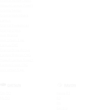
Granta Active Cross
Новый Largus 7 мест
Granta Sedan
Granta Hatchback
Largus
Granta Универсал
Granta Cross
4x4 Bronto
4x4 Urban 3 дв.
Largus CNG
Granta Drive Active
Largus Фургон CNG
Новый Largus 5 мест
Largus Cross CNG
4x4 Urban 5 дв.
DATSUN
RAVON
ON-DO
Nexia R3
MI-DO
R2
R4
Gentra