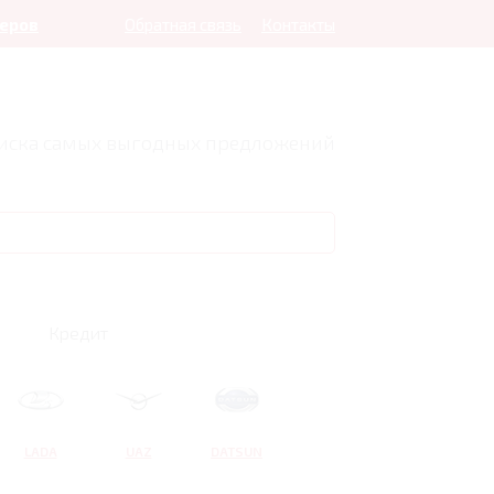
леров
Обратная связь
Контакты
оиска самых выгодных предложений
Кредит
LADA
UAZ
DATSUN