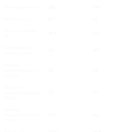
Объем двигателя
998
998
Мощность, л.с.
67
67
Разгон до 100 км/
14.3
14.3
час, с
Максимальная
161
161
скорость, км/ч
Расход в
городском цикле,
5.6
5.6
/100 км
Расход в
загородном цикле,
3.7
3.7
/100 км
Расход в
смешанном цикле,
4.4
4.4
/100 км
Длина, мм
3595
3595