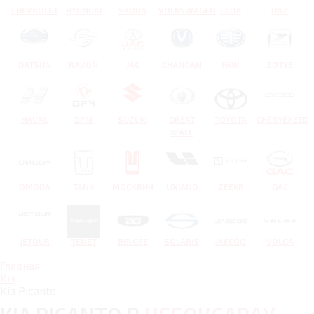
CHEVROLET
HYUNDAI
SKODA
VOLKSWAGEN
LADA
UAZ
DATSUN
RAVON
JAC
CHANGAN
FAW
ZOTYE
HAVAL
DFM
SUZUKI
GREAT
TOYOTA
CHERYEXEED
WALL
OMODA
TANK
МОСКВИЧ
LIXIANG
ZEEKR
GAC
JETOUR
TENET
BELGEE
SOLARIS
JAECOO
VOLGA
Главная
Kia
Kia Picanto