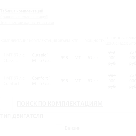
Таблица комплектаций
Сравнение комплектаций
Технические характеристики
РОЗНИЧНАЯ
ВАШ
КОМПЛЕКТАЦИЯ
КОМПЛЕКТАЦИЯ
ОБЪЕМ
КПП
МОЩНОСТЬ
ЦЕНА С НДС
ВЫГО
919
257
1 MT 67 л.с.
Classic 1
998
MT
67 л.с.
900
00
Classic
MT 67 л.с.
руб.
руб
994
257
1 MT 67 л.с.
Comfort 1
998
MT
67 л.с.
900
00
Comfort
MT 67 л.с.
руб.
руб
ПОИСК ПО КОМПЛЕКТАЦИЯМ
ТИП ДВИГАТЕЛЯ
Бензин