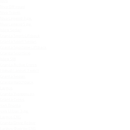
Niva
Niva Off-road
Niva Travel
Niva Legend 3 дв.
Niva Legend 5 дв.
Iskra Sedan
Granta Sport Liftback
Granta Sport Sedan
Granta Sportline Liftback
Granta Sportline
Iskra SW
Granta Active Cross
Новый Largus 7 мест
Granta Sedan
Granta Hatchback
Largus
Granta Универсал
Granta Cross
4x4 Bronto
4x4 Urban 3 дв.
Largus CNG
Granta Drive Active
Largus Фургон CNG