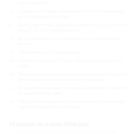
регулировкой
Сиденья 2го ряда с механической регулировкой
угла поясничного упора
Складная спинка сидения 2го ряда (1/3-2/3) и 3го
ряда (1/2-1/2), в ровный пол
Подголовники всех сидений с регулировкой по
высоте
Электрический кондиционер
Климат-контроль, 2 зоны + дефлекторы для 2го
ряда
Многофункциональное кожаное рулевое колесо с
регулировкой по вылету и углу наклона
Передние и задние стеклоподъемники с защитой
от защемления, авто
Передний выдвижной центральный подлокотник,
подлокотники 2го и 3го ряда
ТЕХНОЛОГИИ И МУЛЬТИМЕДИА
Большой сенсорный емкостный диспле 10.25"