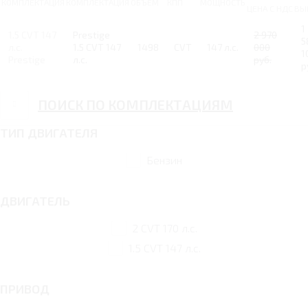
КОМПЛЕКТАЦИЯ
КОМПЛЕКТАЦИЯ
ОБЪЕМ
КПП
МОЩНОСТЬ
ЦЕНА С НДС
ВЫ
1
1.5 CVT 147
Prestige
2 970
5
л.с.
1.5 CVT 147
1498
CVT
147 л.с.
000
1
Prestige
л.с.
руб.
р
ПОИСК ПО КОМПЛЕКТАЦИЯМ
ТИП ДВИГАТЕЛЯ
Бензин
ДВИГАТЕЛЬ
2 CVT 170 л.с.
1.5 CVT 147 л.с.
ПРИВОД