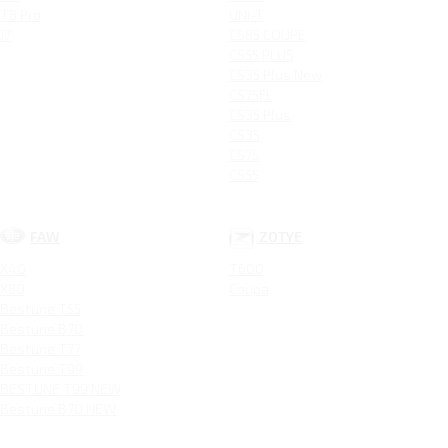
T8 Pro
UNI-T
J7
CS85 COUPE
CS55 PLUS
CS35 Plus New
CS75FL
CS35 Plus
CS35
CS75
CS55
FAW
ZOTYE
X40
T600
X80
Coupa
Bestune T55
Bestune B70
Bestune T77
Bestune T99
BESTUNE T99 NEW
Bestune B70 NEW