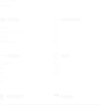
Vitara New
SX4 Tabi
TOYOTA
CHERYEXEED
Camry
LX
Land Cruiser 300
VX
RAV4
TXL
Highlander
RX
OMODA
TANK
C5 NEW
300
C7
400
S5
500
S5 GT
C5
МОСКВИЧ
LIXIANG
3
L7