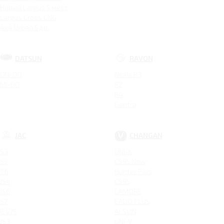
Новый Largus 5 мест
Largus Cross CNG
4x4 Urban 5 дв.
DATSUN
RAVON
ON-DO
Nexia R3
MI-DO
R2
R4
Gentra
JAC
CHANGAN
S3
UNI-K
S5
CS95 New
T6
Hunter Plus
JS4
CS95
JS6
LAMORE
S7
EADO PLUS
IEV7S
ALSVIN
JS3
UNI-V