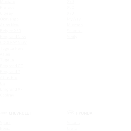
Monjaro
X50
Preface
X60
Cityray
X70
Okavango
MyWay
Atlas New
Murman
Belgee X50
Solano II
Emgrand New
Smily
COOLRAY NEW
Tugella New
Atlas
Tugella
Emgrand GT
Emgrand 7
Atlas Pro
GS
Emgrand X7
Coolray
CHEVROLET
HYUNDAI
Spark
Solaris
Nexia
Creta