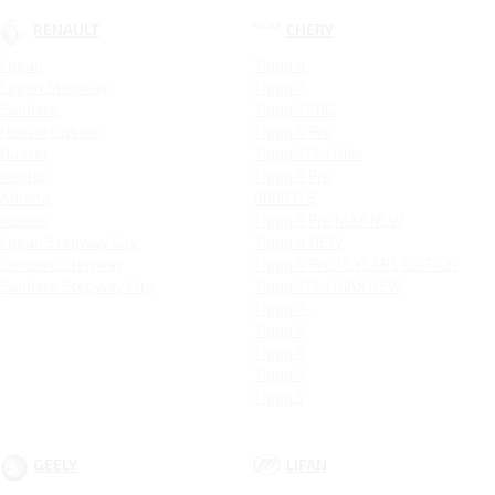
RENAULT
CHERY
Logan
Tiggo 4
Logan Stepway
Tiggo 7
Sandero
Tiggo 7 PRO
Новый Duster
Tiggo 4 Pro
Duster
Tiggo 7 Pro Max
Kaptur
Tiggo 8 Pro
Arkana
ARRIZO 8
Koleos
Tiggo 8 Pro MAX NEW
Logan Stepway City
Tiggo 4 NEW
Sandero Stepway
Tiggo 4 Pro 18 YEARS EDITION
Sandero Stepway City
Tiggo 7 Pro MAX NEW
Tiggo 7L
Tiggo 9
Tiggo 8
Tiggo 3
Tiggo 5
GEELY
LIFAN