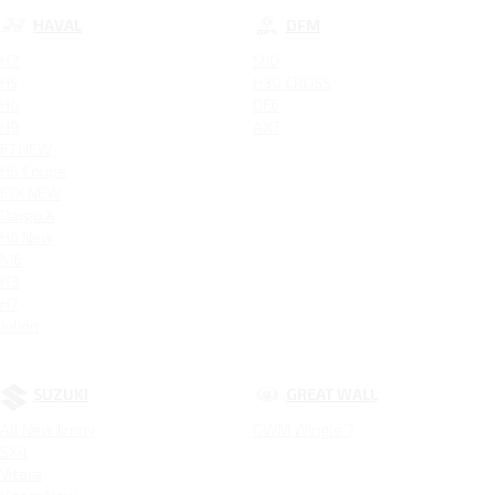
HAVAL
DFM
H2
580
H5
H30 CROSS
H6
DF6
H9
AX7
F7 NEW
H6 Coupe
F7X NEW
Dargo X
H6 New
M6
H3
H7
Jolion
SUZUKI
GREAT WALL
All New Jimny
GWM Wingle 7
SX4
Vitara