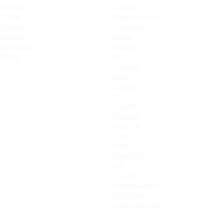
Qashqai
Cerato
X-Trail
Новый Sorento
Terrano
Sportage
Murano
XCeed
Pathfinder
Seltos
Patrol
K9
Carnival
Soul
Stinger
K5
Picanto
ProCeed
Ceed SW
Ceed
Rio X
Новый Rio
Rio
Optima
Cerato Classic
Rio X-Line
Новый Picanto