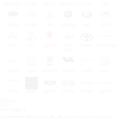
CHEVROLET
HYUNDAI
SKODA
VOLKSWAGEN
LADA
UAZ
DATSUN
RAVON
JAC
CHANGAN
FAW
ZOTYE
HAVAL
DFM
SUZUKI
GREAT
TOYOTA
CHERYEXEED
WALL
OMODA
TANK
МОСКВИЧ
LIXIANG
ZEEKR
GAC
JETOUR
TENET
BELGEE
SOLARIS
JAECOO
VOLGA
Главная
Chery
Chery Tiggo 8