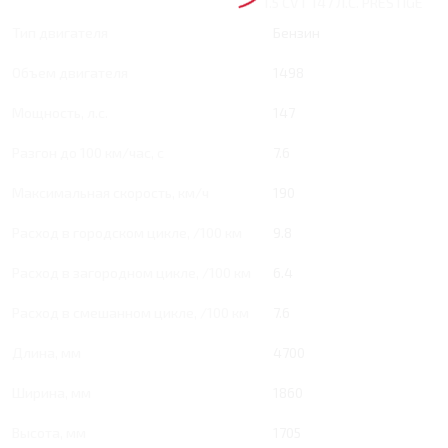
1.5 CVT 147 Л.С. PRESTIGE
Тип двигателя
Бензин
Объем двигателя
1498
Мощность, л.с.
147
Разгон до 100 км/час, с
7.6
Максимальная скорость, км/ч
190
Расход в городском цикле, /100 км
9.8
Расход в загородном цикле, /100 км
6.4
Расход в смешанном цикле, /100 км
7.6
Длина, мм
4700
Ширина, мм
1860
Высота, мм
1705