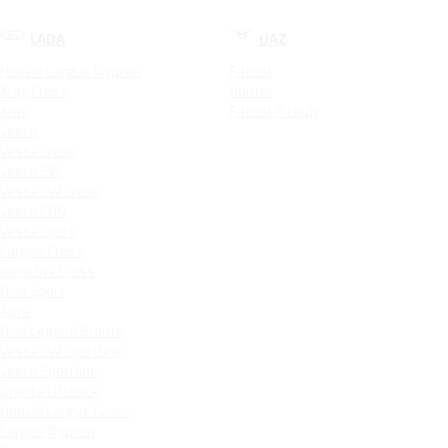
LADA
UAZ
Новый Largus Фургон
Patriot
Xray Cross
Hunter
Xray
Patriot PickUp
Vesta
Vesta Cross
Vesta SW
Vesta SW Cross
Vesta CNG
Vesta Sport
Largus Cross
Iskra SW Cross
Niva Sport
Aura
Niva Legend Bronto
Vesta SW Sportline
Vesta Sportline
Granta Liftback
Новый Largus Cross
Largus Фургон