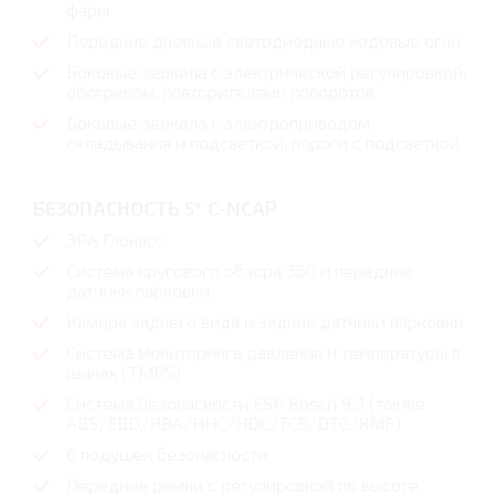
фары
Передние дневные светодиодные ходовые огни
Боковые зеркала с электрической регулировкой,
обогревом, повторителями поворотов
Боковые зеркала с электроприводом
складывания и подсветкой, пороги с подсветкой
БЕЗОПАСНОСТЬ 5* С-NCAP
ЭРА Глонасс
Система кругового обзора 360 и передние
датчики парковки
Камера заднего вида и задние датчики парковки
Система мониторинга давления и температуры в
шинах (TMPS)
Система безопасности ESP Bosch 9.3 (также
ABS/EBD/HBA/HHC/HDC/TCS/DTC/RMF)
6 подушек безопасности
Передние ремни с регулировкой по высоте,