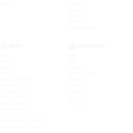
Cobalt
Elantra
Sonata
Tucson
Santa Fe
Новая Elantra
SKODA
VOLKSWAGEN
Rapid
Polo
Octavia
Jetta
Karoq
Passat
Kodiaq
Новый Tiguan
Kodiaq Sportline
Tiguan
Superb
Teramont
Octavia Combi
Touareg
Новая Octavia
Jetta VA3
Kodiaq Scout
Jetta VS5
Superb Combi
Octavia Hockey Edition
Kodiaq Hockey Edition
Kodiaq Laurin & Klement