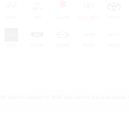
HAVAL
DFM
SUZUKI
GREAT WALL
TOYOTA
TENET
BELGEE
SOLARIS
JAECOO
VOLGA
000 рублей (кредит от 38985 руб./месяц) в 9 автосалонах