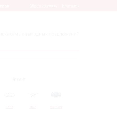
леров
Обратная связь
Контакты
оиска самых выгодных предложений
Кредит
LADA
UAZ
DATSUN