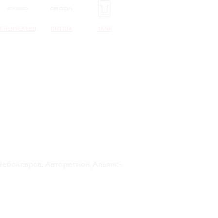
CHERYEXEED
OMODA
TANK
 Чебоксаров: Авторегион, Альянс-