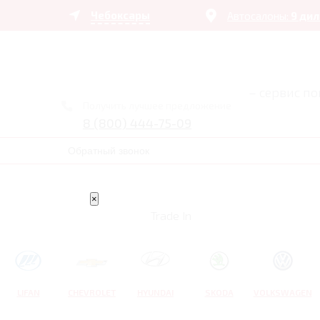
Чебоксары
Автосалоны:
9 ди
– сервис п
Получить лучшее предложение
8 (800) 444-75-09
Обратный звонок
×
Trade In
LIFAN
CHEVROLET
HYUNDAI
SKODA
VOLKSWAGEN