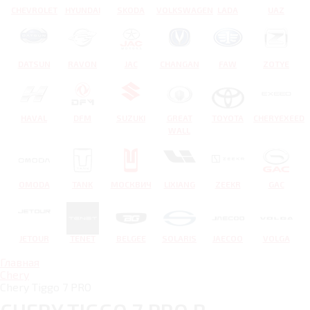
CHEVROLET
HYUNDAI
SKODA
VOLKSWAGEN
LADA
UAZ
DATSUN
RAVON
JAC
CHANGAN
FAW
ZOTYE
HAVAL
DFM
SUZUKI
GREAT
TOYOTA
CHERYEXEED
WALL
OMODA
TANK
МОСКВИЧ
LIXIANG
ZEEKR
GAC
JETOUR
TENET
BELGEE
SOLARIS
JAECOO
VOLGA
Главная
Chery
Chery Tiggo 7 PRO