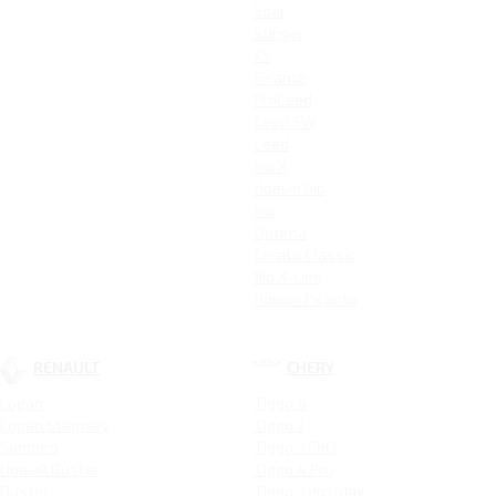
Soul
Stinger
K5
Picanto
ProCeed
Ceed SW
Ceed
Rio X
Новый Rio
Rio
Optima
Cerato Classic
Rio X-Line
Новый Picanto
RENAULT
CHERY
Logan
Tiggo 4
Logan Stepway
Tiggo 7
Sandero
Tiggo 7 PRO
Новый Duster
Tiggo 4 Pro
Duster
Tiggo 7 Pro Max