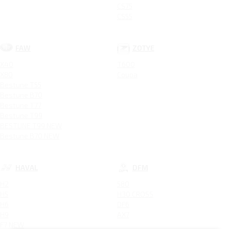
CS75
CS55
FAW
ZOTYE
X40
T600
X80
Coupa
Bestune T55
Bestune B70
Bestune T77
Bestune T99
BESTUNE T99 NEW
Bestune B70 NEW
HAVAL
DFM
H2
580
H5
H30 CROSS
H6
DF6
H9
AX7
F7 NEW