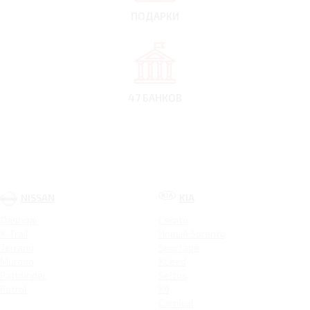
ПОДАРКИ
47 БАНКОВ
NISSAN
KIA
Qashqai
Cerato
X-Trail
Новый Sorento
Terrano
Sportage
Murano
XCeed
Pathfinder
Seltos
Patrol
K9
Carnival