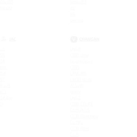
ON-DO
Nexia R3
MI-DO
R2
R4
Gentra
JAC
CHANGAN
S3
UNI-K
S5
CS95 New
T6
Hunter Plus
JS4
CS95
JS6
LAMORE
S7
EADO PLUS
IEV7S
ALSVIN
JS3
UNI-V
T8 Pro
UNI-T
J7
CS85 COUPE
CS55 PLUS
CS35 Plus New
CS75FL
CS35 Plus
CS35