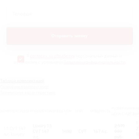
Я
согласен на обработку
персональных данных и
ознакомлен с условиями
Политики конфиденциальности
Таблица комплектаций
Сравнение комплектаций
Технические характеристики
РОЗНИЧНАЯ
ВА
КОМПЛЕКТАЦИЯ
КОМПЛЕКТАЦИЯ
ОБЪЕМ
КПП
МОЩНОСТЬ
ЦЕНА С НДС
ВЫ
1
Luxury 1.5
2 570
1.5 CVT 147
2
CVT 147
1498
CVT
147 л.с.
000
л.с. Luxury
1
л.с.
руб.