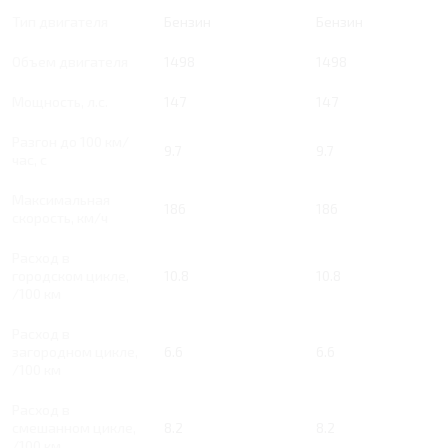
Тип двигателя
Бензин
Бензин
Объем двигателя
1498
1498
Мощность, л.с.
147
147
Разгон до 100 км/
9.7
9.7
час, с
Максимальная
186
186
скорость, км/ч
Расход в
городском цикле,
10.8
10.8
/100 км
Расход в
загородном цикле,
6.6
6.6
/100 км
Расход в
смешанном цикле,
8.2
8.2
/100 км