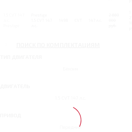
р
1
1.5 CVT 147
Prestige
2 880
2
л.с.
1.5 CVT 147
1498
CVT
147 л.с.
000
1
Prestige
л.с.
руб.
р
ПОИСК ПО КОМПЛЕКТАЦИЯМ
ТИП ДВИГАТЕЛЯ
Бензин
ДВИГАТЕЛЬ
1.5 CVT 147 л.с.
ПРИВОД
Передний