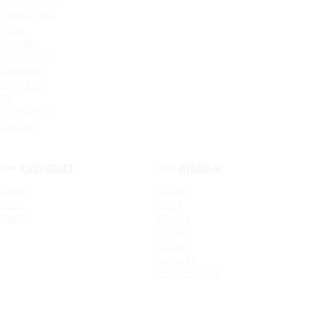
COOLRAY NEW
Tugella New
Atlas
Tugella
Emgrand GT
Emgrand 7
Atlas Pro
GS
Emgrand X7
Coolray
CHEVROLET
HYUNDAI
Spark
Solaris
Nexia
Creta
Cobalt
Elantra
Sonata
Tucson
Santa Fe
Новая Elantra