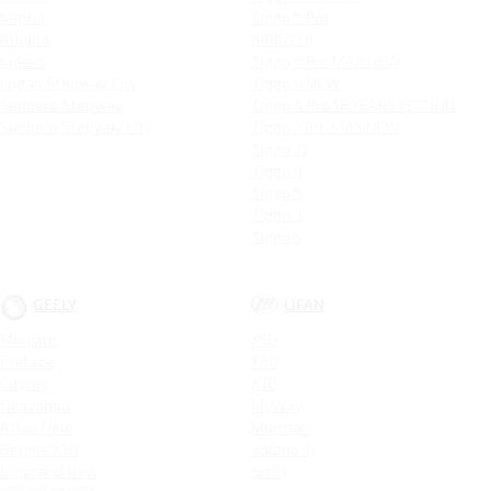
Kaptur
Tiggo 8 Pro
Arkana
ARRIZO 8
Koleos
Tiggo 8 Pro MAX NEW
Logan Stepway City
Tiggo 4 NEW
Sandero Stepway
Tiggo 4 Pro 18 YEARS EDITION
Sandero Stepway City
Tiggo 7 Pro MAX NEW
Tiggo 7L
Tiggo 9
Tiggo 8
Tiggo 3
Tiggo 5
GEELY
LIFAN
Monjaro
X50
Preface
X60
Cityray
X70
Okavango
MyWay
Atlas New
Murman
Belgee X50
Solano II
Emgrand New
Smily