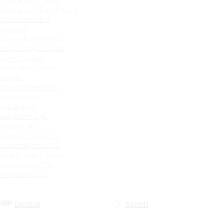
Granta Sportline Liftback
Granta Sportline
Iskra SW
Granta Active Cross
Новый Largus 7 мест
Granta Sedan
Granta Hatchback
Largus
Granta Универсал
Granta Cross
4x4 Bronto
4x4 Urban 3 дв.
Largus CNG
Granta Drive Active
Largus Фургон CNG
Новый Largus 5 мест
Largus Cross CNG
4x4 Urban 5 дв.
DATSUN
RAVON