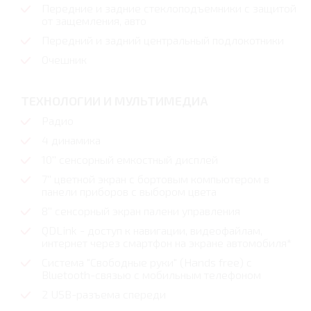
Передние и задние стеклоподъемники с защитой
от защемления, авто
Передний и задний центральный подлокотники
Очешник
ТЕХНОЛОГИИ И МУЛЬТИМЕДИА
Радио
4 динамика
10'' сенсорный емкостный дисплей
7'' цветной экран с бортовым компьютером в
панели приборов с выбором цвета
8'' сенсорный экран палени управления
QDLink - доступ к навигации, видеофайлам,
интернет через смартфон на экране автомобиля*
Система "Свободные руки" (Hands free) с
Bluetoоth-связью с мобильным телефоном
2 USB-разъема спереди