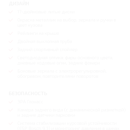
ДИЗАЙН
17-дюймовые литые диски
Окраска металлик на выбор, зеркала и ручки в
цвет кузова
Рейлинги на крыше
Двойная выхлопная труба
Задний спортивный спойлер
Светодиодная оптика: фары основного цвета,
дневные ходовые огни, задние фонари
Боковые зеркала с электрорегулировкой,
обогревом, повторителями поворотов
БЕЗОПАСНОСТЬ
ЭРА Глонасс
Камера заднего вида (с динамической разметкой)
и задние датчики парковки
Система стабилизации курсовой устойчивости
(ESP Bosch 9.3) и мониторинг давления в шинах