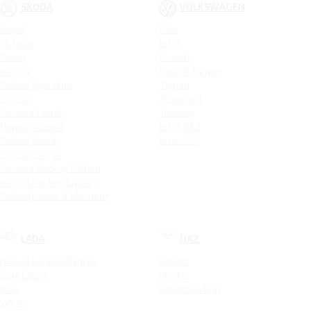
SKODA
VOLKSWAGEN
Rapid
Polo
Octavia
Jetta
Karoq
Passat
Kodiaq
Новый Tiguan
Kodiaq Sportline
Tiguan
Superb
Teramont
Octavia Combi
Touareg
Новая Octavia
Jetta VA3
Kodiaq Scout
Jetta VS5
Superb Combi
Octavia Hockey Edition
Kodiaq Hockey Edition
Kodiaq Laurin & Klement
LADA
UAZ
Новый Largus Фургон
Patriot
Xray Cross
Hunter
Xray
Patriot PickUp
Vesta