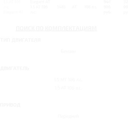
1.5 AT 106
Elegant AT
947
32
л.с.
1.5 AT 106
1485
AT
106 л.с.
900
00
Elegant AT
л.с.
руб.
ру
ПОИСК ПО КОМПЛЕКТАЦИЯМ
ТИП ДВИГАТЕЛЯ
Бензин
ДВИГАТЕЛЬ
1.5 MT 106 л.с.
1.5 AT 106 л.с.
ПРИВОД
Передний