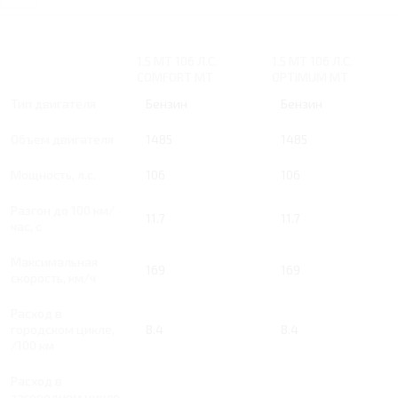
1.5 MT 106 Л.С.
1.5 MT 106 Л.С.
COMFORT MT
OPTIMUM MT
Тип двигателя
Бензин
Бензин
Объем двигателя
1485
1485
Мощность, л.с.
106
106
Разгон до 100 км/
11.7
11.7
час, с
Максимальная
169
169
скорость, км/ч
Расход в
городском цикле,
8.4
8.4
/100 км
Расход в
загородном цикле,