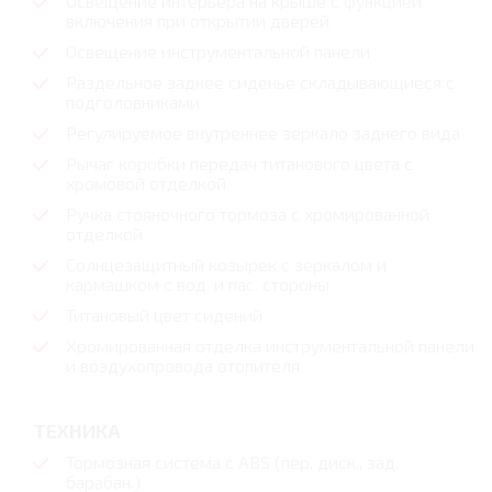
Освещение интерьера на крыше с функцией
включения при открытии дверей
Освещение инструментальной панели
Раздельное заднее сиденье складывающиеся с
подголовниками
Регулируемое внутреннее зеркало заднего вида
Рычаг коробки передач титанового цвета с
хромовой отделкой
Ручка стояночного тормоза с хромированной
отделкой
Солнцезащитный козырек с зеркалом и
кармашком с вод. и пас. стороны
Титановый цвет сидений
Хромированная отделка инструментальной панели
и воздухопровода отопителя
ТЕХНИКА
Тормозная система с ABS (пер. диск., зад.
барабан.)