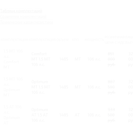
Таблица комплектаций
Сравнение комплектаций
Технические характеристики
РОЗНИЧНАЯ
ВАШ
КОМПЛЕКТАЦИЯ
КОМПЛЕКТАЦИЯ
ОБЪЕМ
КПП
МОЩНОСТЬ
ЦЕНА С НДС
ВЫГ
1.5 MT 106
Comfort
851
32
л.с.
MT 1.5 MT
1485
MT
106 л.с.
000
00
Comfort
106 л.с.
руб.
ру
MT
1.5 MT 106
Optimum
887
32
л.с.
MT 1.5 MT
1485
MT
106 л.с.
500
00
Optimum
106 л.с.
руб.
ру
MT
1.5 AT 106
Optimum
933
32
л.с.
AT 1.5 AT
1485
AT
106 л.с.
500
00
Optimum
106 л.с.
руб.
ру
AT