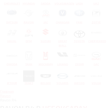
CHEVROLET
HYUNDAI
SKODA
VOLKSWAGEN
LADA
UAZ
DATSUN
RAVON
JAC
CHANGAN
FAW
ZOTYE
HAVAL
DFM
SUZUKI
GREAT
TOYOTA
CHERYEXEED
WALL
OMODA
TANK
МОСКВИЧ
LIXIANG
ZEEKR
GAC
JETOUR
TENET
BELGEE
SOLARIS
JAECOO
VOLGA
Главная
Ravon
Ravon R4