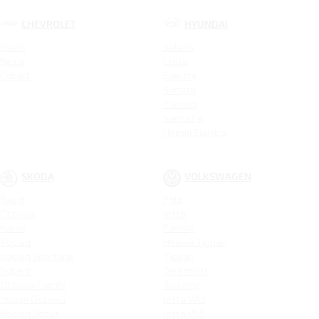
CHEVROLET
HYUNDAI
Spark
Solaris
Nexia
Creta
Cobalt
Elantra
Sonata
Tucson
Santa Fe
Новая Elantra
SKODA
VOLKSWAGEN
Rapid
Polo
Octavia
Jetta
Karoq
Passat
Kodiaq
Новый Tiguan
Kodiaq Sportline
Tiguan
Superb
Teramont
Octavia Combi
Touareg
Новая Octavia
Jetta VA3
Kodiaq Scout
Jetta VS5