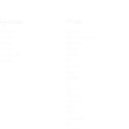
NISSAN
KIA
Qashqai
Cerato
X-Trail
Новый Sorento
Terrano
Sportage
Murano
XCeed
Pathfinder
Seltos
Patrol
K9
Carnival
Soul
Stinger
K5
Picanto
ProCeed
Ceed SW
Ceed
Rio X
Новый Rio
Rio
Optima