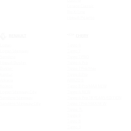
Cerato Classic
Rio X-Line
Новый Picanto
RENAULT
CHERY
Logan
Tiggo 4
Logan Stepway
Tiggo 7
Sandero
Tiggo 7 PRO
Новый Duster
Tiggo 4 Pro
Duster
Tiggo 7 Pro Max
Kaptur
Tiggo 8 Pro
Arkana
ARRIZO 8
Koleos
Tiggo 8 Pro MAX NEW
Logan Stepway City
Tiggo 4 NEW
Sandero Stepway
Tiggo 4 Pro 18 YEARS EDITION
Sandero Stepway City
Tiggo 7 Pro MAX NEW
Tiggo 7L
Tiggo 9
Tiggo 8
Tiggo 3