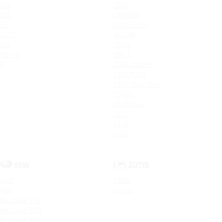
JS4
CS95
JS6
LAMORE
S7
EADO PLUS
IEV7S
ALSVIN
JS3
UNI-V
T8 Pro
UNI-T
J7
CS85 COUPE
CS55 PLUS
CS35 Plus New
CS75FL
CS35 Plus
CS35
CS75
CS55
FAW
ZOTYE
X40
T600
X80
Coupa
Bestune T55
Bestune B70
Bestune T77