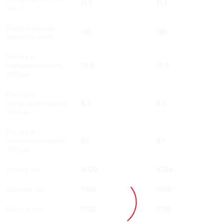
11.7
11.7
час, с
Максимальная
185
185
скорость, км/ч
Расход в
городском цикле,
10.9
10.9
/100 км
Расход в
загородном цикле,
6.3
6.3
/100 км
Расход в
смешанном цикле,
8.1
8.1
/100 км
Длина, мм
4724
4724
Ширина, мм
1900
1900
Высота, мм
1720
1720