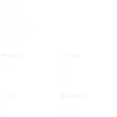
4x4 Bronto
4x4 Urban 3 дв.
Largus CNG
Granta Drive Active
Largus Фургон CNG
Новый Largus 5 мест
Largus Cross CNG
4x4 Urban 5 дв.
DATSUN
RAVON
ON-DO
Nexia R3
MI-DO
R2
R4
Gentra
JAC
CHANGAN
S3
UNI-K
S5
CS95 New
T6
Hunter Plus