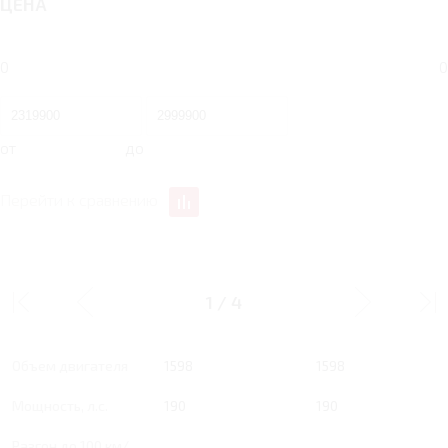
ЦЕНА
0
0
от
до
Перейти к сравнению
1.6 RT 190 Л.С.
1.6 RT 190 Л.С. LUXURY
COMFORT
1
/
4
Тип двигателя
Бензин
Бензин
Объем двигателя
1598
1598
Мощность, л.с.
190
190
Разгон до 100 км/