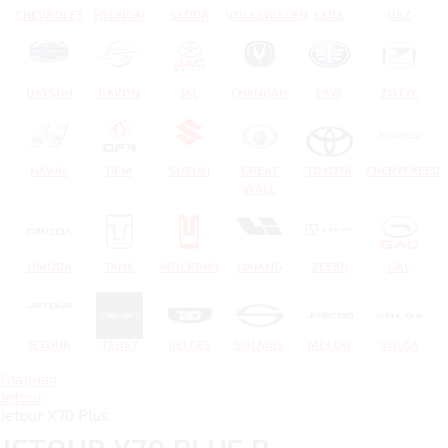
CHEVROLET
HYUNDAI
SKODA
VOLKSWAGEN
LADA
UAZ
DATSUN
RAVON
JAC
CHANGAN
FAW
ZOTYE
HAVAL
DFM
SUZUKI
GREAT
TOYOTA
CHERYEXEED
WALL
OMODA
TANK
МОСКВИЧ
LIXIANG
ZEEKR
GAC
JETOUR
TENET
BELGEE
SOLARIS
JAECOO
VOLGA
Главная
Jetour
Jetour X70 Plus