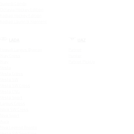
Superb Combi
Octavia Hockey Edition
Kodiaq Hockey Edition
Kodiaq Laurin & Klement
LADA
UAZ
Новый Largus Фургон
Patriot
Xray Cross
Hunter
Xray
Patriot PickUp
Vesta
Vesta Cross
Vesta SW
Vesta SW Cross
Vesta CNG
Vesta Sport
Largus Cross
Iskra SW Cross
Niva Sport
Aura
Niva Legend Bronto
Vesta SW Sportline