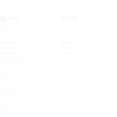
Tiggo 5
GEELY
LIFAN
Monjaro
X50
Preface
X60
Cityray
X70
Okavango
MyWay
Atlas New
Murman
Belgee X50
Solano II
Emgrand New
Smily
COOLRAY NEW
Tugella New
Atlas
Tugella
Emgrand GT
Emgrand 7
Atlas Pro
GS
Emgrand X7
Coolray