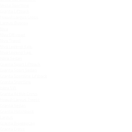
Vesta Sportline
Granta Liftback
Новый Largus Cross
Largus Фургон
Niva
Niva Off-road
Niva Travel
Niva Legend 3 дв.
Niva Legend 5 дв.
Iskra Sedan
Granta Sport Liftback
Granta Sport Sedan
Granta Sportline Liftback
Granta Sportline
Iskra SW
Granta Active Cross
Новый Largus 7 мест
Granta Sedan
Granta Hatchback
Largus
Granta Универсал
Granta Cross