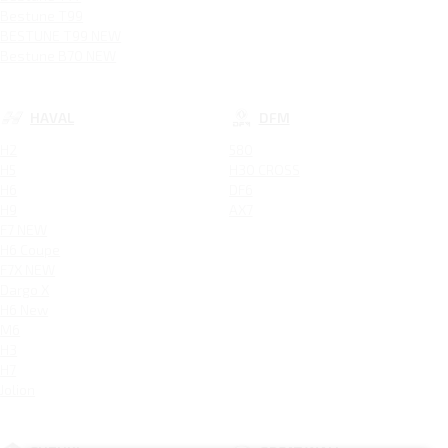
Bestune T99
BESTUNE T99 NEW
Bestune B70 NEW
HAVAL
DFM
H2
580
H5
H30 CROSS
H6
DF6
H9
AX7
F7 NEW
H6 Coupe
F7X NEW
Dargo X
H6 New
M6
H3
H7
Jolion