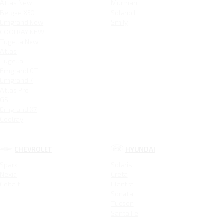
Atlas New
Murman
Belgee X50
Solano II
Emgrand New
Smily
COOLRAY NEW
Tugella New
Atlas
Tugella
Emgrand GT
Emgrand 7
Atlas Pro
GS
Emgrand X7
Coolray
CHEVROLET
HYUNDAI
Spark
Solaris
Nexia
Creta
Cobalt
Elantra
Sonata
Tucson
Santa Fe