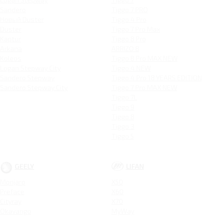
Sandero
Tiggo 7 PRO
Новый Duster
Tiggo 4 Pro
Duster
Tiggo 7 Pro Max
Kaptur
Tiggo 8 Pro
Arkana
ARRIZO 8
Koleos
Tiggo 8 Pro MAX NEW
Logan Stepway City
Tiggo 4 NEW
Sandero Stepway
Tiggo 4 Pro 18 YEARS EDITION
Sandero Stepway City
Tiggo 7 Pro MAX NEW
Tiggo 7L
Tiggo 9
Tiggo 8
Tiggo 3
Tiggo 5
GEELY
LIFAN
Monjaro
X50
Preface
X60
Cityray
X70
Okavango
MyWay