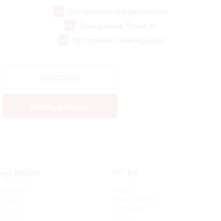
Программа кредитования
Программа Trade-In
Программа ликвидации
Подробнее
Купить в кредит
NISSAN
KIA
Qashqai
Cerato
X-Trail
Новый Sorento
Terrano
Sportage
Murano
XCeed