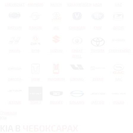
CHEVROLET
HYUNDAI
SKODA
VOLKSWAGEN
LADA
UAZ
DATSUN
RAVON
JAC
CHANGAN
FAW
ZOTYE
HAVAL
DFM
SUZUKI
GREAT
TOYOTA
CHERYEXEED
WALL
OMODA
TANK
МОСКВИЧ
LIXIANG
ZEEKR
GAC
JETOUR
TENET
BELGEE
SOLARIS
JAECOO
VOLGA
Главная
Kia
KIA В
ЧЕБОКСАРАХ