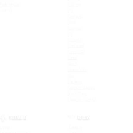
Pathfinder
Seltos
Patrol
K9
Carnival
Soul
Stinger
K5
Picanto
ProCeed
Ceed SW
Ceed
Rio X
Новый Rio
Rio
Optima
Cerato Classic
Rio X-Line
Новый Picanto
RENAULT
CHERY
Logan
Tiggo 4
Logan Stepway
Tiggo 7