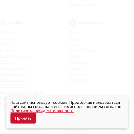
Новая Elantra
SKODA
VOLKSWAGEN
Rapid
Polo
Octavia
Jetta
Karoq
Passat
Kodiaq
Новый Tiguan
Kodiaq Sportline
Tiguan
Superb
Teramont
Octavia Combi
Touareg
Новая Octavia
Jetta VA3
Kodiaq Scout
Jetta VS5
Superb Combi
Octavia Hockey Edition
Kodiaq Hockey Edition
Наш сайт использует cookies. Продолжая пользоваться
Kodiaq Laurin & Klement
сайтом, вы соглашаетесь с их использованием согласно
Политике конфиденциальности
Принять
LADA
UAZ
Новый Largus Фургон
Patriot