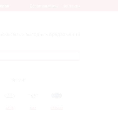
леров
Обратная связь
Контакты
оиска самых выгодных предложений
Кредит
LADA
UAZ
DATSUN