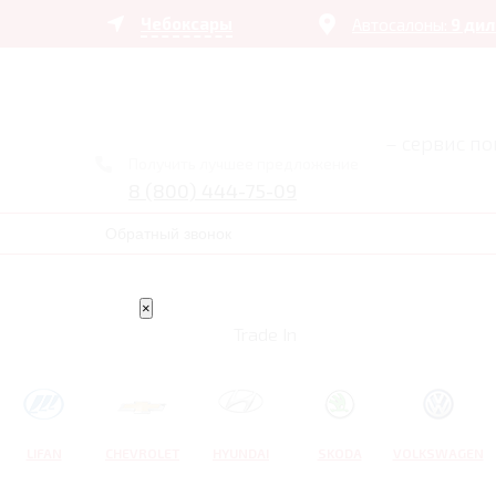
Чебоксары
Автосалоны:
9 ди
– сервис п
Получить лучшее предложение
8 (800) 444-75-09
Обратный звонок
×
Trade In
LIFAN
CHEVROLET
HYUNDAI
SKODA
VOLKSWAGEN