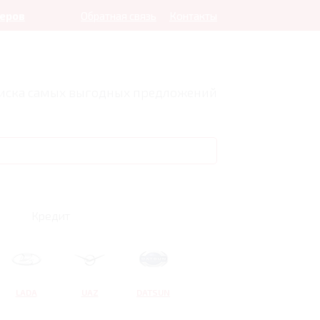
леров
Обратная связь
Контакты
оиска самых выгодных предложений
Кредит
LADA
UAZ
DATSUN