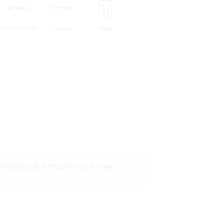
CHERYEXEED
OMODA
TANK
Чебоксаров: Авторегион, Альянс-