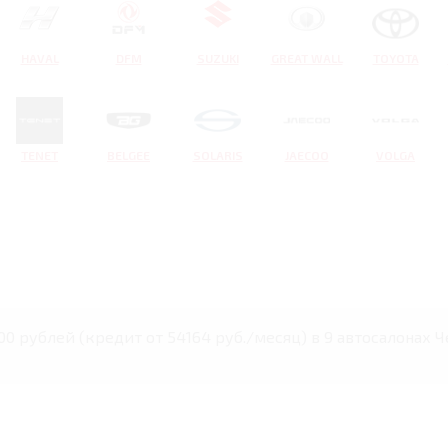
HAVAL
DFM
SUZUKI
GREAT WALL
TOYOTA
TENET
BELGEE
SOLARIS
JAECOO
VOLGA
00 рублей (кредит от 54164 руб./месяц) в 9 автосалонах 