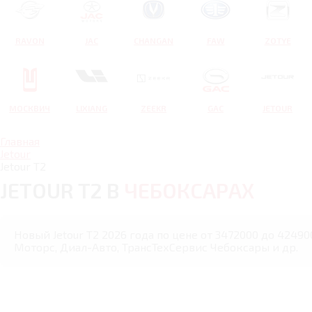
RAVON
JAC
CHANGAN
FAW
ZOTYE
МОСКВИЧ
LIXIANG
ZEEKR
GAC
JETOUR
Главная
Jetour
Jetour T2
JETOUR T2 В
ЧЕБОКСАРАХ
Новый Jetour T2 2026 года по цене от 3472000 до 42490
Моторс, Диал-Авто, ТрансТехСервис Чебоксары и др.