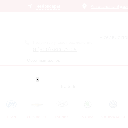
Чебоксары
Автосалоны:
9 ди
– сервис п
Получить лучшее предложение
8 (800) 444-75-09
Обратный звонок
×
Trade In
LIFAN
CHEVROLET
HYUNDAI
SKODA
VOLKSWAGEN