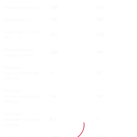
Объем двигателя
1591
1591
Мощность, л.с.
130
130
Разгон до 100 км/
10.1
11.6
час, с
Максимальная
200
195
скорость, км/ч
Расход в
городском цикле,
9
9.1
/100 км
Расход в
загородном цикле,
5.4
5.6
/100 км
Расход в
смешанном цикле,
6.7
7
/100 км
Длина, мм
4560
4560