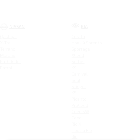
NISSAN
KIA
Qashqai
Cerato
X-Trail
Новый Sorento
Terrano
Sportage
Murano
XCeed
Pathfinder
Seltos
Patrol
K9
Carnival
Soul
Stinger
K5
Picanto
ProCeed
Ceed SW
Ceed
Rio X
Новый Rio
Rio