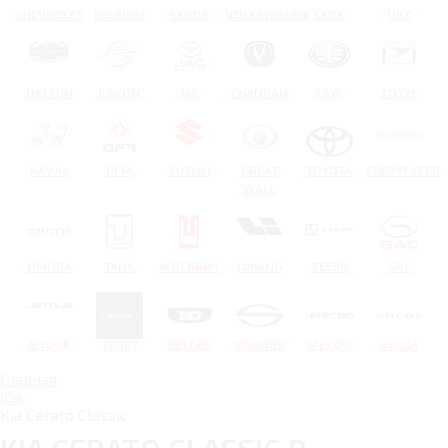
CHEVROLET
HYUNDAI
SKODA
VOLKSWAGEN
LADA
UAZ
DATSUN
RAVON
JAC
CHANGAN
FAW
ZOTYE
HAVAL
DFM
SUZUKI
GREAT
TOYOTA
CHERYEXEED
WALL
OMODA
TANK
МОСКВИЧ
LIXIANG
ZEEKR
GAC
JETOUR
TENET
BELGEE
SOLARIS
JAECOO
VOLGA
Главная
Kia
Kia Cerato Classic