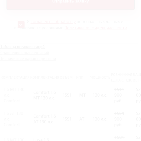
Я
согласен на обработку
персональных данных и
ознакомлен с условиями
Политики конфиденциальности
Таблица комплектаций
Сравнение комплектаций
Технические характеристики
РОЗНИЧНАЯ
ВАШ
КОМПЛЕКТАЦИЯ
КОМПЛЕКТАЦИЯ
ОБЪЕМ
КПП
МОЩНОСТЬ
ЦЕНА С НДС
ВЫГ
1.6 MT 130
1 514
52
Comfort 1.6
л.с.
1591
MT
130 л.с.
900
00
MT 130 л.с.
Comfort
руб.
ру
1.6 AT 130
1 554
52
Comfort 1.6
л.с.
1591
AT
130 л.с.
900
00
AT 130 л.с.
Comfort
руб.
ру
1 584
52
1.6 MT 130
Luxe 1.6