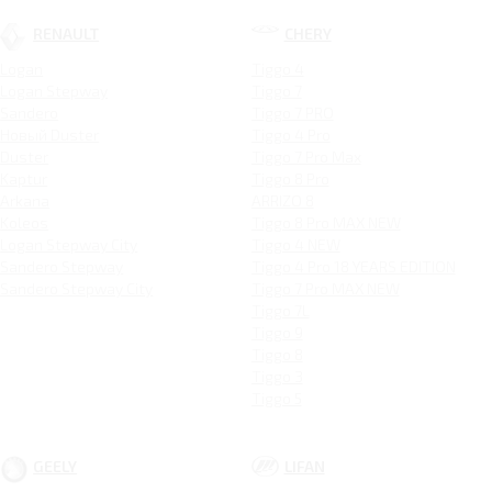
RENAULT
CHERY
Logan
Tiggo 4
Logan Stepway
Tiggo 7
Sandero
Tiggo 7 PRO
Новый Duster
Tiggo 4 Pro
Duster
Tiggo 7 Pro Max
Kaptur
Tiggo 8 Pro
Arkana
ARRIZO 8
Koleos
Tiggo 8 Pro MAX NEW
Logan Stepway City
Tiggo 4 NEW
Sandero Stepway
Tiggo 4 Pro 18 YEARS EDITION
Sandero Stepway City
Tiggo 7 Pro MAX NEW
Tiggo 7L
Tiggo 9
Tiggo 8
Tiggo 3
Tiggo 5
GEELY
LIFAN