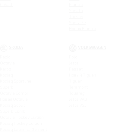
Cobalt
Elantra
Sonata
Tucson
Santa Fe
Новая Elantra
SKODA
VOLKSWAGEN
Rapid
Polo
Octavia
Jetta
Karoq
Passat
Kodiaq
Новый Tiguan
Kodiaq Sportline
Tiguan
Superb
Teramont
Octavia Combi
Touareg
Новая Octavia
Jetta VA3
Kodiaq Scout
Jetta VS5
Superb Combi
Octavia Hockey Edition
Kodiaq Hockey Edition
Kodiaq Laurin & Klement