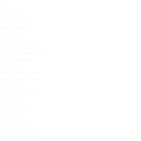
Niva
Niva Off-road
Niva Travel
Niva Legend 3 дв.
Niva Legend 5 дв.
Iskra Sedan
Granta Sport Liftback
Granta Sport Sedan
Granta Sportline Liftback
Granta Sportline
Iskra SW
Granta Active Cross
Новый Largus 7 мест
Granta Sedan
Granta Hatchback
Largus
Granta Универсал
Granta Cross
4x4 Bronto
4x4 Urban 3 дв.
Largus CNG
Granta Drive Active
Largus Фургон CNG