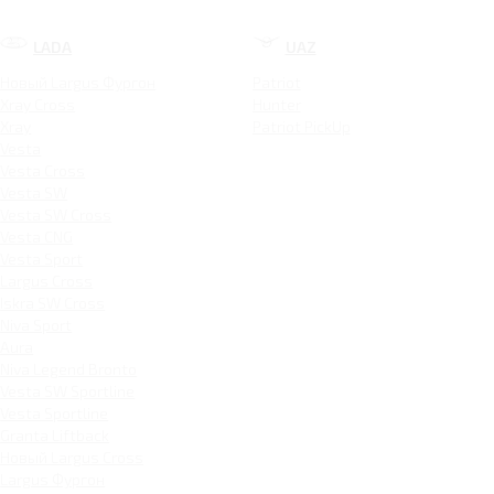
LADA
UAZ
Новый Largus Фургон
Patriot
Xray Cross
Hunter
Xray
Patriot PickUp
Vesta
Vesta Cross
Vesta SW
Vesta SW Cross
Vesta CNG
Vesta Sport
Largus Cross
Iskra SW Cross
Niva Sport
Aura
Niva Legend Bronto
Vesta SW Sportline
Vesta Sportline
Granta Liftback
Новый Largus Cross
Largus Фургон