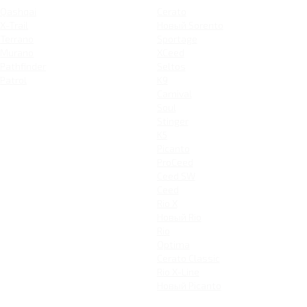
Qashqai
Cerato
X-Trail
Новый Sorento
Terrano
Sportage
Murano
XCeed
Pathfinder
Seltos
Patrol
K9
Carnival
Soul
Stinger
K5
Picanto
ProCeed
Ceed SW
Ceed
Rio X
Новый Rio
Rio
Optima
Cerato Classic
Rio X-Line
Новый Picanto