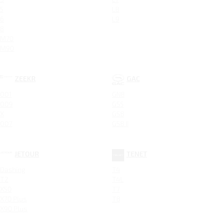
5
L8
6
L9
8
M70
M90
ZEEKR
GAC
001
GN8
009
GS5
X
GS8
007
GS8 II
JETOUR
TENET
Dashing
T4
T2
T4L
X50
T7
X70 Plus
T8
X90 Plus