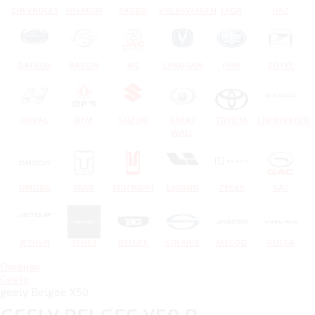
CHEVROLET
HYUNDAI
SKODA
VOLKSWAGEN
LADA
UAZ
DATSUN
RAVON
JAC
CHANGAN
FAW
ZOTYE
HAVAL
DFM
SUZUKI
GREAT
TOYOTA
CHERYEXEED
WALL
OMODA
TANK
МОСКВИЧ
LIXIANG
ZEEKR
GAC
JETOUR
TENET
BELGEE
SOLARIS
JAECOO
VOLGA
Главная
Geely
geely Belgee X50