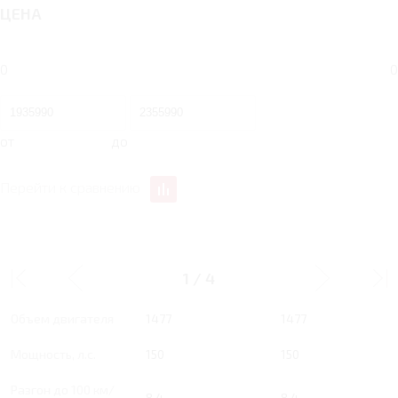
ЦЕНА
0
0
от
до
Перейти к сравнению
1.5 RT 150 Л.С. ACTIVE
1.5 RT 150 Л.С. STYLE
1
/
4
Тип двигателя
Бензин
Бензин
Объем двигателя
1477
1477
Мощность, л.с.
150
150
Разгон до 100 км/
8.4
8.4