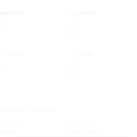
BELGEE
SOLARIS
X50
HS
X70
HC
KRS
JAECOO
VOLGA
J7
C50
J8
K40
K50
АВТО ПО СТРАНАМ
Китайские
Корейские
Русские
Французские