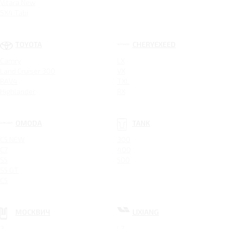
Vitara New
SX4 Tabi
TOYOTA
CHERYEXEED
Camry
LX
Land Cruiser 300
VX
RAV4
TXL
Highlander
RX
OMODA
TANK
C5 NEW
300
C7
400
S5
500
S5 GT
C5
МОСКВИЧ
LIXIANG
3
L7