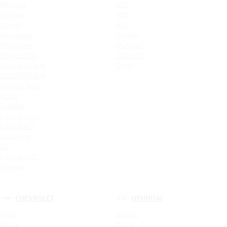
Monjaro
X50
Preface
X60
Cityray
X70
Okavango
MyWay
Atlas New
Murman
Belgee X50
Solano II
Emgrand New
Smily
COOLRAY NEW
Tugella New
Atlas
Tugella
Emgrand GT
Emgrand 7
Atlas Pro
GS
Emgrand X7
Coolray
CHEVROLET
HYUNDAI
Spark
Solaris
Nexia
Creta