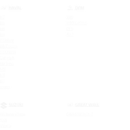
HAVAL
DFM
H2
580
H5
H30 CROSS
H6
DF6
H9
AX7
F7 NEW
H6 Coupe
F7X NEW
Dargo X
H6 New
M6
H3
H7
Jolion
SUZUKI
GREAT WALL
All New Jimny
GWM Wingle 7
SX4
Vitara