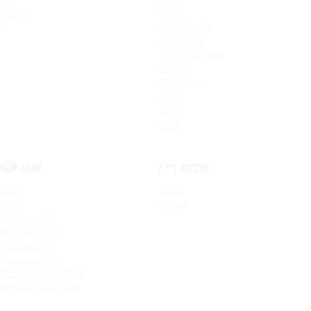
T8 Pro
UNI-T
J7
CS85 COUPE
CS55 PLUS
CS35 Plus New
CS75FL
CS35 Plus
CS35
CS75
CS55
FAW
ZOTYE
X40
T600
X80
Coupa
Bestune T55
Bestune B70
Bestune T77
Bestune T99
BESTUNE T99 NEW
Bestune B70 NEW