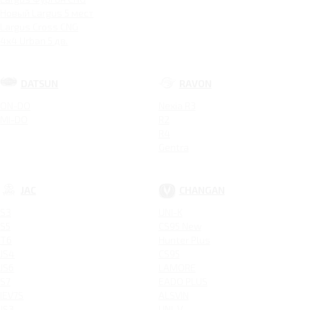
Новый Largus 5 мест
Largus Cross CNG
4x4 Urban 5 дв.
DATSUN
RAVON
ON-DO
Nexia R3
MI-DO
R2
R4
Gentra
JAC
CHANGAN
S3
UNI-K
S5
CS95 New
T6
Hunter Plus
JS4
CS95
JS6
LAMORE
S7
EADO PLUS
IEV7S
ALSVIN
JS3
UNI-V