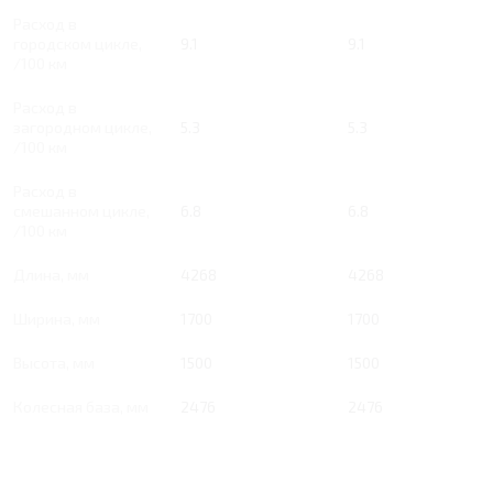
Расход в
городском цикле,
9.1
9.1
/100 км
Расход в
загородном цикле,
5.3
5.3
/100 км
Расход в
смешанном цикле,
6.8
6.8
/100 км
Длина, мм
4268
4268
Ширина, мм
1700
1700
Высота, мм
1500
1500
Колесная база, мм
2476
2476