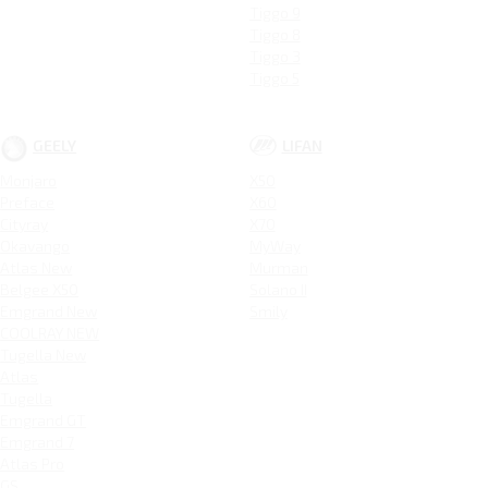
Tiggo 9
Tiggo 8
Tiggo 3
Tiggo 5
GEELY
LIFAN
Monjaro
X50
Preface
X60
Cityray
X70
Okavango
MyWay
Atlas New
Murman
Belgee X50
Solano II
Emgrand New
Smily
COOLRAY NEW
Tugella New
Atlas
Tugella
Emgrand GT
Emgrand 7
Atlas Pro
GS