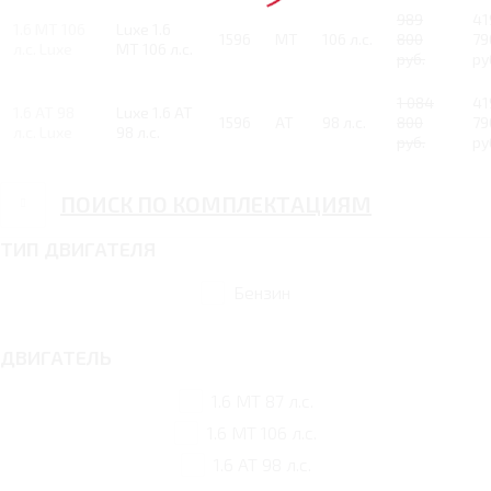
989
41
1.6 MT 106
Luxe 1.6
1596
MT
106 л.с.
800
79
л.с. Luxe
MT 106 л.с.
руб.
ру
1 084
41
1.6 AT 98
Luxe 1.6 AT
1596
AT
98 л.с.
800
79
л.с. Luxe
98 л.с.
руб.
ру
ПОИСК ПО КОМПЛЕКТАЦИЯМ
ТИП ДВИГАТЕЛЯ
Бензин
ДВИГАТЕЛЬ
1.6 MT 87 л.с.
1.6 MT 106 л.с.
1.6 AT 98 л.с.