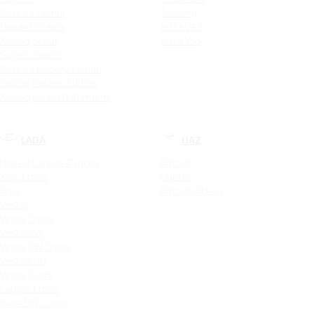
Octavia Combi
Touareg
Новая Octavia
Jetta VA3
Kodiaq Scout
Jetta VS5
Superb Combi
Octavia Hockey Edition
Kodiaq Hockey Edition
Kodiaq Laurin & Klement
LADA
UAZ
Новый Largus Фургон
Patriot
Xray Cross
Hunter
Xray
Patriot PickUp
Vesta
Vesta Cross
Vesta SW
Vesta SW Cross
Vesta CNG
Vesta Sport
Largus Cross
Iskra SW Cross