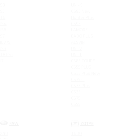
S3
UNI-K
S5
CS95 New
T6
Hunter Plus
JS4
CS95
JS6
LAMORE
S7
EADO PLUS
IEV7S
ALSVIN
JS3
UNI-V
T8 Pro
UNI-T
J7
CS85 COUPE
CS55 PLUS
CS35 Plus New
CS75FL
CS35 Plus
CS35
CS75
CS55
FAW
ZOTYE
X40
T600