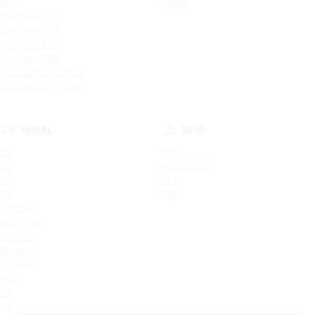
X80
Coupa
Bestune T55
Bestune B70
Bestune T77
Bestune T99
BESTUNE T99 NEW
Bestune B70 NEW
HAVAL
DFM
H2
580
H5
H30 CROSS
H6
DF6
H9
AX7
F7 NEW
H6 Coupe
F7X NEW
Dargo X
H6 New
M6
H3
H7