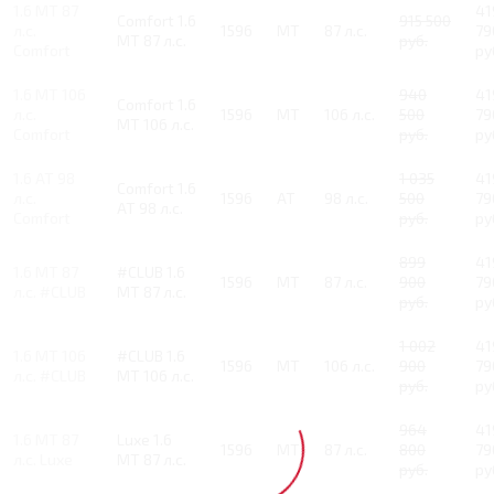
1.6 MT 87
41
Comfort 1.6
915 500
л.с.
1596
MT
87 л.с.
79
MT 87 л.с.
руб.
Comfort
ру
1.6 MT 106
940
41
Comfort 1.6
л.с.
1596
MT
106 л.с.
500
79
MT 106 л.с.
Comfort
руб.
ру
1.6 AT 98
1 035
41
Comfort 1.6
л.с.
1596
AT
98 л.с.
500
79
AT 98 л.с.
Comfort
руб.
ру
899
41
1.6 MT 87
#CLUB 1.6
1596
MT
87 л.с.
900
79
л.с. #CLUB
MT 87 л.с.
руб.
ру
1 002
41
1.6 MT 106
#CLUB 1.6
1596
MT
106 л.с.
900
79
л.с. #CLUB
MT 106 л.с.
руб.
ру
964
41
1.6 MT 87
Luxe 1.6
1596
MT
87 л.с.
800
79
л.с. Luxe
MT 87 л.с.
руб.
ру