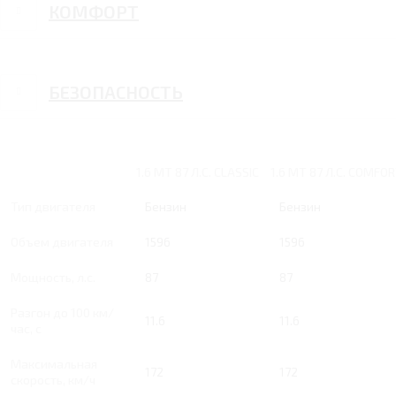
КОМФОРТ
БЕЗОПАСНОСТЬ
1.6 MT 87 Л.С. CLASSIC
1.6 MT 87 Л.С. COMFO
Тип двигателя
Бензин
Бензин
Объем двигателя
1596
1596
Мощность, л.с.
87
87
Разгон до 100 км/
11.6
11.6
час, с
Максимальная
172
172
скорость, км/ч