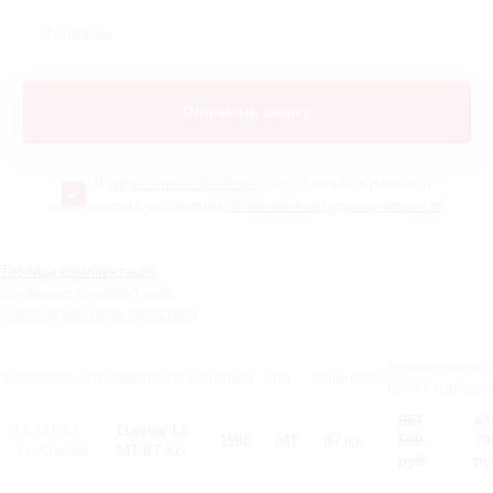
Я
согласен на обработку
персональных данных и
ознакомлен с условиями
Политики конфиденциальности
Таблица комплектаций
Сравнение комплектаций
Технические характеристики
РОЗНИЧНАЯ
ВАШ
КОМПЛЕКТАЦИЯ
КОМПЛЕКТАЦИЯ
ОБЪЕМ
КПП
МОЩНОСТЬ
ЦЕНА С НДС
ВЫГ
861
41
1.6 MT 87
Classic 1.6
1596
MT
87 л.с.
500
79
л.с. Classic
MT 87 л.с.
руб.
ру