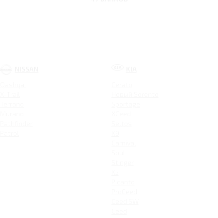
NISSAN
KIA
Qashqai
Cerato
X-Trail
Новый Sorento
Terrano
Sportage
Murano
XCeed
Pathfinder
Seltos
Patrol
K9
Carnival
Soul
Stinger
K5
Picanto
ProCeed
Ceed SW
Ceed