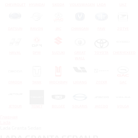
CHEVROLET
HYUNDAI
SKODA
VOLKSWAGEN
LADA
UAZ
DATSUN
RAVON
JAC
CHANGAN
FAW
ZOTYE
HAVAL
DFM
SUZUKI
GREAT
TOYOTA
CHERYEXEED
WALL
OMODA
TANK
МОСКВИЧ
LIXIANG
ZEEKR
GAC
JETOUR
TENET
BELGEE
SOLARIS
JAECOO
VOLGA
Главная
Lada
Lada Granta Sedan