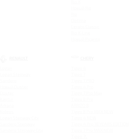
Rio X
Новый Rio
Rio
Optima
Cerato Classic
Rio X-Line
Новый Picanto
RENAULT
CHERY
Logan
Tiggo 4
Logan Stepway
Tiggo 7
Sandero
Tiggo 7 PRO
Новый Duster
Tiggo 4 Pro
Duster
Tiggo 7 Pro Max
Kaptur
Tiggo 8 Pro
Arkana
ARRIZO 8
Koleos
Tiggo 8 Pro MAX NEW
Logan Stepway City
Tiggo 4 NEW
Sandero Stepway
Tiggo 4 Pro 18 YEARS EDITION
Sandero Stepway City
Tiggo 7 Pro MAX NEW
Tiggo 7L