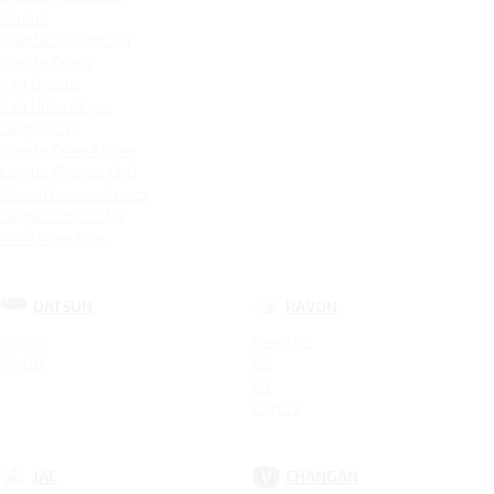
Largus
Granta Универсал
Granta Cross
4x4 Bronto
4x4 Urban 3 дв.
Largus CNG
Granta Drive Active
Largus Фургон CNG
Новый Largus 5 мест
Largus Cross CNG
4x4 Urban 5 дв.
DATSUN
RAVON
ON-DO
Nexia R3
MI-DO
R2
R4
Gentra
JAC
CHANGAN