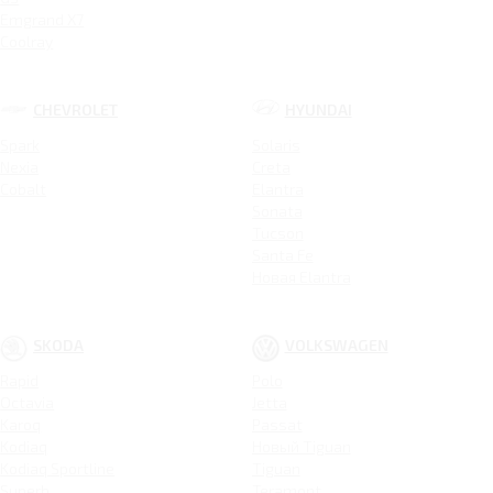
Emgrand X7
Coolray
CHEVROLET
HYUNDAI
Spark
Solaris
Nexia
Creta
Cobalt
Elantra
Sonata
Tucson
Santa Fe
Новая Elantra
SKODA
VOLKSWAGEN
Rapid
Polo
Octavia
Jetta
Karoq
Passat
Kodiaq
Новый Tiguan
Kodiaq Sportline
Tiguan
Superb
Teramont