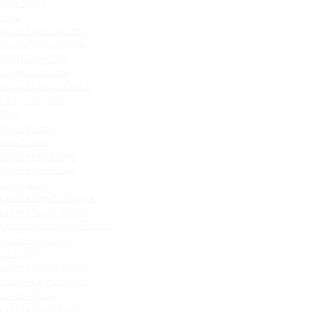
Niva Sport
Aura
Niva Legend Bronto
Vesta SW Sportline
Vesta Sportline
Granta Liftback
Новый Largus Cross
Largus Фургон
Niva
Niva Off-road
Niva Travel
Niva Legend 3 дв.
Niva Legend 5 дв.
Iskra Sedan
Granta Sport Liftback
Granta Sport Sedan
Granta Sportline Liftback
Granta Sportline
Iskra SW
Granta Active Cross
Новый Largus 7 мест
Granta Sedan
Granta Hatchback