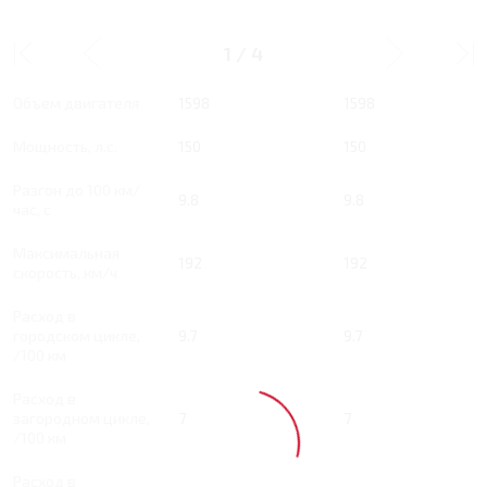
1.6 RT 150 Л.С. ACTIVE
1.6 RT 150 Л.С. PRIME
1
/
4
Тип двигателя
Бензин
Бензин
Объем двигателя
1598
1598
Мощность, л.с.
150
150
Разгон до 100 км/
9.8
9.8
час, с
Максимальная
192
192
скорость, км/ч
Расход в
городском цикле,
9.7
9.7
/100 км
Расход в
загородном цикле,
7
7
/100 км
Расход в