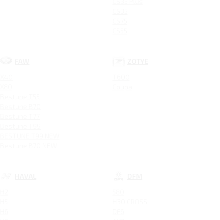
CS35 Plus
CS35
CS75
CS55
FAW
ZOTYE
X40
T600
X80
Coupa
Bestune T55
Bestune B70
Bestune T77
Bestune T99
BESTUNE T99 NEW
Bestune B70 NEW
HAVAL
DFM
H2
580
H5
H30 CROSS
H6
DF6