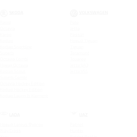
SKODA
VOLKSWAGEN
Rapid
Polo
Octavia
Jetta
Karoq
Passat
Kodiaq
Новый Tiguan
Kodiaq Sportline
Tiguan
Superb
Teramont
Octavia Combi
Touareg
Новая Octavia
Jetta VA3
Kodiaq Scout
Jetta VS5
Superb Combi
Octavia Hockey Edition
Kodiaq Hockey Edition
Kodiaq Laurin & Klement
LADA
UAZ
Новый Largus Фургон
Patriot
Xray Cross
Hunter
Xray
Patriot PickUp