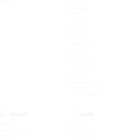
Patrol
K9
Carnival
Soul
Stinger
K5
Picanto
ProCeed
Ceed SW
Ceed
Rio X
Новый Rio
Rio
Optima
Cerato Classic
Rio X-Line
Новый Picanto
RENAULT
CHERY
Logan
Tiggo 4
Logan Stepway
Tiggo 7
Sandero
Tiggo 7 PRO