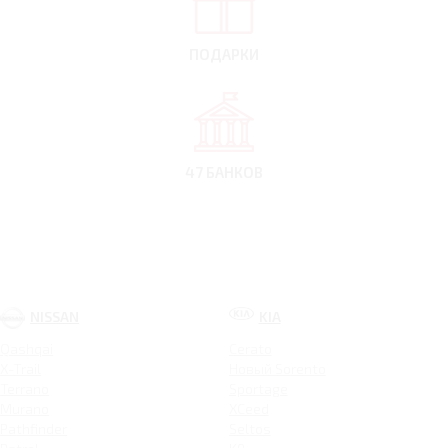
ПОДАРКИ
47 БАНКОВ
NISSAN
KIA
Qashqai
Cerato
X-Trail
Новый Sorento
Terrano
Sportage
Murano
XCeed
Pathfinder
Seltos