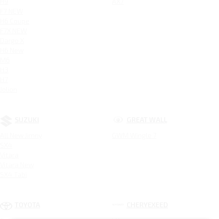
H9
AX7
F7 NEW
H6 Coupe
F7X NEW
Dargo X
H6 New
M6
H3
H7
Jolion
SUZUKI
GREAT WALL
All New Jimny
GWM Wingle 7
SX4
Vitara
Vitara New
SX4 Tabi
TOYOTA
CHERYEXEED