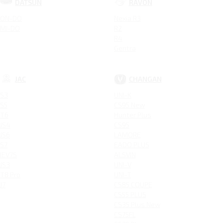
DATSUN
RAVON
ON-DO
Nexia R3
MI-DO
R2
R4
Gentra
JAC
CHANGAN
S3
UNI-K
S5
CS95 New
T6
Hunter Plus
JS4
CS95
JS6
LAMORE
S7
EADO PLUS
IEV7S
ALSVIN
JS3
UNI-V
T8 Pro
UNI-T
J7
CS85 COUPE
CS55 PLUS
CS35 Plus New
CS75FL