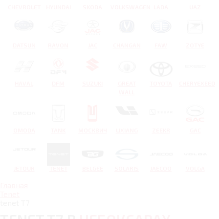
CHEVROLET
HYUNDAI
SKODA
VOLKSWAGEN
LADA
UAZ
DATSUN
RAVON
JAC
CHANGAN
FAW
ZOTYE
HAVAL
DFM
SUZUKI
GREAT
TOYOTA
CHERYEXEED
WALL
OMODA
TANK
МОСКВИЧ
LIXIANG
ZEEKR
GAC
JETOUR
TENET
BELGEE
SOLARIS
JAECOO
VOLGA
Главная
Tenet
tenet T7