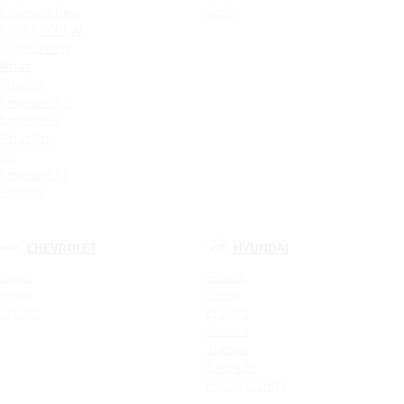
Emgrand New
Smily
COOLRAY NEW
Tugella New
Atlas
Tugella
Emgrand GT
Emgrand 7
Atlas Pro
GS
Emgrand X7
Coolray
CHEVROLET
HYUNDAI
Spark
Solaris
Nexia
Creta
Cobalt
Elantra
Sonata
Tucson
Santa Fe
Новая Elantra