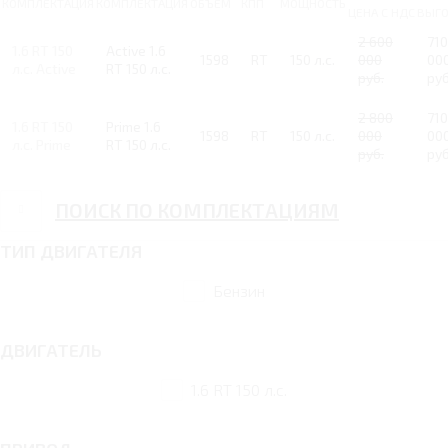
КОМПЛЕКТАЦИЯ
КОМПЛЕКТАЦИЯ
ОБЪЕМ
КПП
МОЩНОСТЬ
ЦЕНА С НДС
ВЫГ
2 600
710
1.6 RT 150
Active 1.6
1598
RT
150 л.с.
000
00
л.с. Active
RT 150 л.с.
руб.
руб
2 800
710
1.6 RT 150
Prime 1.6
1598
RT
150 л.с.
000
00
л.с. Prime
RT 150 л.с.
руб.
руб
ПОИСК ПО КОМПЛЕКТАЦИЯМ
ТИП ДВИГАТЕЛЯ
Бензин
ДВИГАТЕЛЬ
1.6 RT 150 л.с.