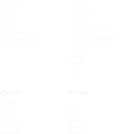
Новый Duster
Tiggo 4 Pro
Duster
Tiggo 7 Pro Max
Kaptur
Tiggo 8 Pro
Arkana
ARRIZO 8
Koleos
Tiggo 8 Pro MAX NEW
Logan Stepway City
Tiggo 4 NEW
Sandero Stepway
Tiggo 4 Pro 18 YEARS EDITION
Sandero Stepway City
Tiggo 7 Pro MAX NEW
Tiggo 7L
Tiggo 9
Tiggo 8
Tiggo 3
Tiggo 5
GEELY
LIFAN
Monjaro
X50
Preface
X60
Cityray
X70
Okavango
MyWay
Atlas New
Murman
Belgee X50
Solano II